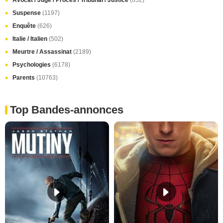
Avocat / Juge / Procès / Tribunal / Justice
(652)
Suspense
(1197)
Enquête
(626)
Italie / Italien
(502)
Meurtre / Assassinat
(2189)
Psychologies
(6178)
Parents
(10763)
Top Bandes-annonces