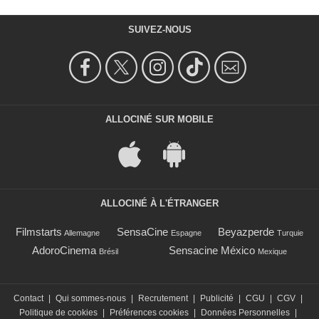
SUIVEZ-NOUS
ALLOCINÉ SUR MOBILE
ALLOCINÉ À L'ÉTRANGER
Filmstarts
SensaCine
Beyazperde
Allemagne
Espagne
Turquie
AdoroCinema
Sensacine México
Brésil
Mexique
Contact
|
Qui sommes-nous
|
Recrutement
|
Publicité
|
CGU
|
CGV
|
Politique de cookies
|
Préférences cookies
|
Données Personnelles
|