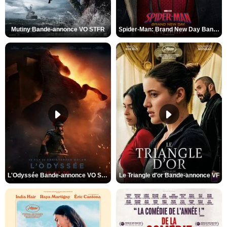
Mutiny Bande-annonce VO STFR
Spider-Man: Brand New Day Bande-annonce VO STFR
L'Odyssée Bande-annonce VO STFR
Le Triangle d'or Bande-annonce VF