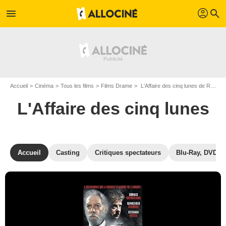
profil
menu
search
Accueil
Cinéma
Tous les films
Films Drame
L'Affaire des cinq lunes de Renzo Martinelli
L'Affaire des cinq lunes
Accueil
Casting
Critiques spectateurs
Blu-Ray, DVD