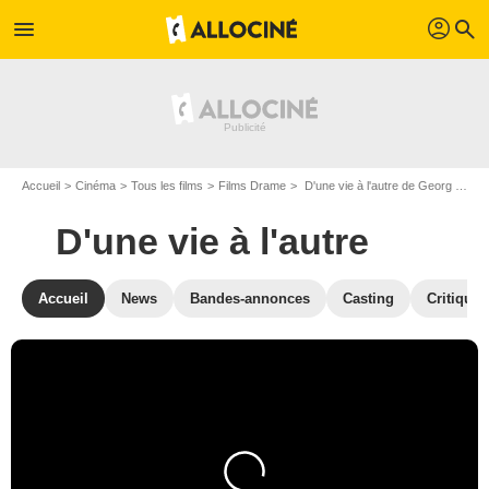
profil
menu
search
Accueil
Cinéma
Tous les films
Films Drame
D'une vie à l'autre de Georg Maas et Judith Kaufmann
D'une vie à l'autre
Accueil
News
Bandes-annonces
Casting
Critiques