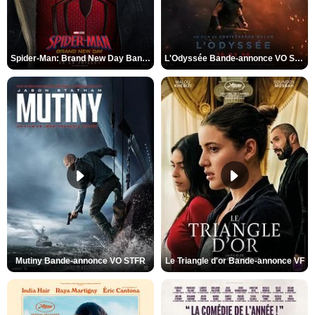
Spider-Man: Brand New Day Bande-annonce VO STFR
L'Odyssée Bande-annonce VO STFR
Mutiny Bande-annonce VO STFR
Le Triangle d'or Bande-annonce VF