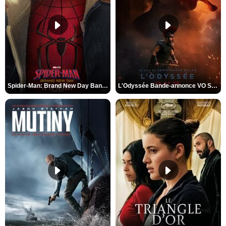
Spider-Man: Brand New Day Bande-annonce VO STFR
L'Odyssée Bande-annonce VO STFR