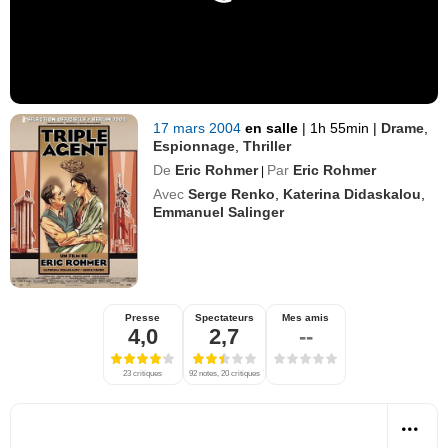
17 mars 2004
en salle
|
1h 55min
|
Drame
,
Espionnage
,
Thriller
De
Eric Rohmer
Par
Eric Rohmer
|
Avec
Serge Renko
,
Katerina Didaskalou
,
Emmanuel Salinger
Presse
Spectateurs
Mes amis
4,0
2,7
--
23 critiques
92 notes, 20 critiques