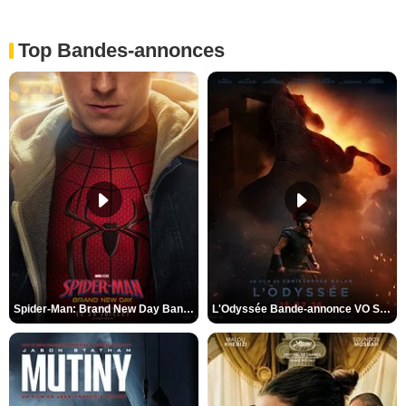
Top Bandes-annonces
Spider-Man: Brand New Day Bande-annonce VO STFR
L'Odyssée Bande-annonce VO STFR