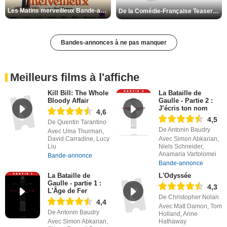
Les Matins merveilleux Bande-annonce VF
De la Comédie-Française Teaser VF
Bandes-annonces à ne pas manquer
Meilleurs films à l'affiche
Kill Bill: The Whole
La Bataille de
Bloody Affair
Gaulle - Partie 2 :
J’écris ton nom
4,6
4,5
De Quentin Tarantino
De Antonin Baudry
Avec Uma Thurman,
David Carradine, Lucy
Avec Simon Abkarian,
Liu
Niels Schneider,
Anamaria Vartolomei
Bande-annonce
Bande-annonce
La Bataille de
L'Odyssée
Gaulle - partie 1 :
4,3
L'Âge de Fer
De Christopher Nolan
4,4
Avec Matt Damon, Tom
De Antonin Baudry
Holland, Anne
Avec Simon Abkarian,
Hathaway