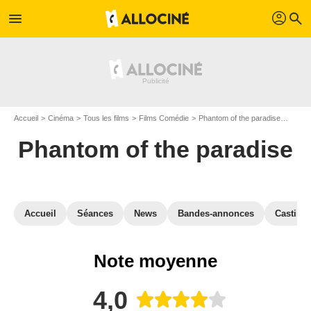
profil
menu
search
Accueil
Cinéma
Tous les films
Films Comédie
Phantom of the paradise
Avis 
Phantom of the paradise
Accueil
Séances
News
Bandes-annonces
Casting
Note moyenne
4,0