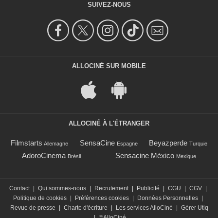
SUIVEZ-NOUS
ALLOCINÉ SUR MOBILE
ALLOCINÉ À L'ÉTRANGER
Filmstarts
SensaCine
Beyazperde
Allemagne
Espagne
Turquie
AdoroCinema
Sensacine México
Brésil
Mexique
Contact
|
Qui sommes-nous
|
Recrutement
|
Publicité
|
CGU
|
CGV
|
Politique de cookies
|
Préférences cookies
|
Données Personnelles
|
Revue de presse
|
Charte d'écriture
|
Les services AlloCiné
|
Gérer Utiq
|
©AlloCiné