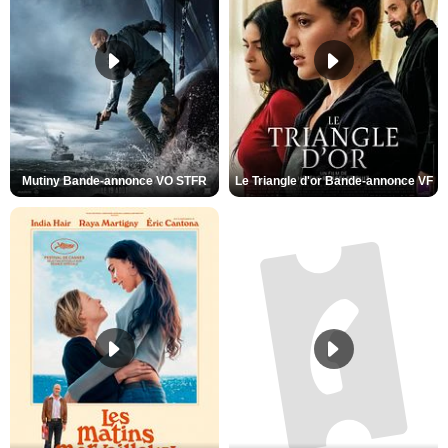
Mutiny Bande-annonce VO STFR
Le Triangle d'or Bande-annonce VF