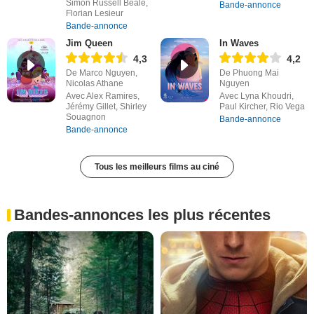
Simon Russell Beale,
Bande-annonce
Florian Lesieur
Bande-annonce
Jim Queen
In Waves
4,3
4,2
De Marco Nguyen,
De Phuong Mai
Nicolas Athane
Nguyen
Avec Alex Ramires,
Avec Lyna Khoudri,
Jérémy Gillet, Shirley
Paul Kircher, Rio Vega
Souagnon
Bande-annonce
Bande-annonce
Tous les meilleurs films au ciné
Bandes-annonces les plus récentes