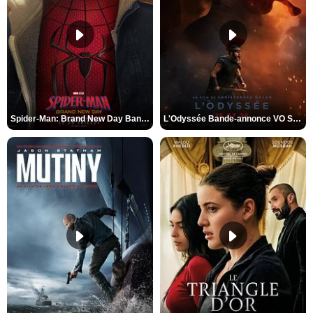
Spider-Man: Brand New Day Bande-annonce VO STFR
L'Odyssée Bande-annonce VO STFR