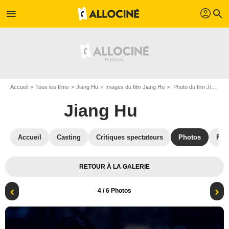
profil
menu
search
Accueil
Tous les films
Jiang Hu
Images du film Jiang Hu
Photo du film Jiang Hu - Photo 4
Jiang Hu
Accueil
Casting
Critiques spectateurs
Photos
Film
RETOUR À LA GALERIE
4
/ 6 Photos