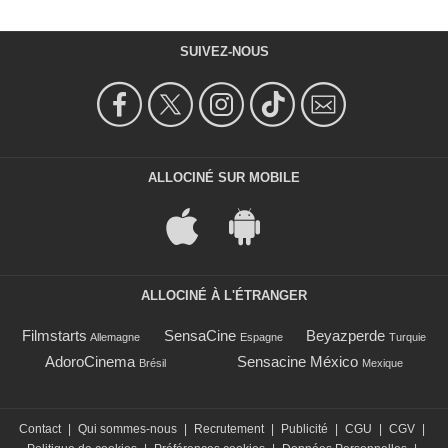
SUIVEZ-NOUS
ALLOCINÉ SUR MOBILE
ALLOCINÉ À L'ÉTRANGER
Filmstarts
SensaCine
Beyazperde
Allemagne
Espagne
Turquie
AdoroCinema
Sensacine México
Brésil
Mexique
Contact
|
Qui sommes-nous
|
Recrutement
|
Publicité
|
CGU
|
CGV
|