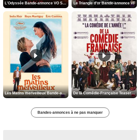
L'Odyssée Bande-annonce VO STFR
Le Triangle d'or Bande-annonce VF
Les Matins merveilleux Bande-annonce VF
De la Comédie-Française Teaser VF
Bandes-annonces à ne pas manquer