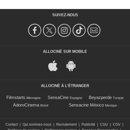
SUIVEZ-NOUS
ALLOCINÉ SUR MOBILE
ALLOCINÉ À L'ÉTRANGER
Filmstarts
SensaCine
Beyazperde
Allemagne
Espagne
Turquie
AdoroCinema
Sensacine México
Brésil
Mexique
Contact
|
Qui sommes-nous
|
Recrutement
|
Publicité
|
CGU
|
CGV
|