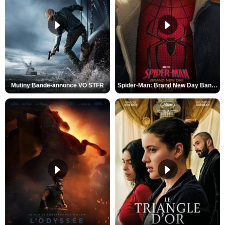
Mutiny Bande-annonce VO STFR
Spider-Man: Brand New Day Bande-annonce VO STFR