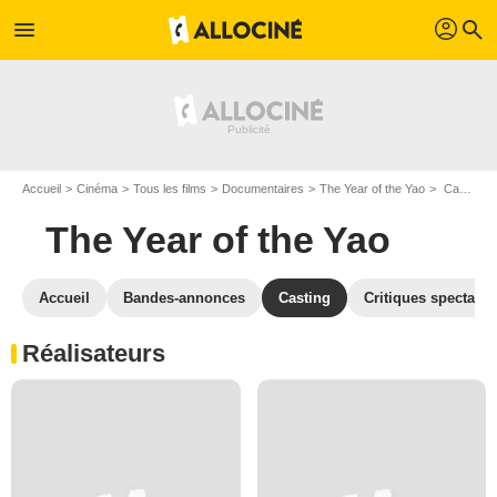
profil
menu
search
Accueil
Cinéma
Tous les films
Documentaires
The Year of the Yao
Casting The Year of the Yao
The Year of the Yao
Accueil
Bandes-annonces
Casting
Critiques spectateu
Réalisateurs