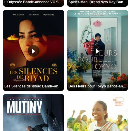
L'Odyssée Bande-annonce VO STFR
Spider-Man: Brand New Day Bande-annonce VO STFR
Les Silences de Riyad Bande-annonce VO STFR
Des Fleurs pour Tokyo Bande-annonce VO STFR