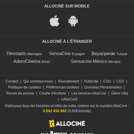
ALLOCINÉ SUR MOBILE
ALLOCINÉ À L'ÉTRANGER
Filmstarts
SensaCine
Beyazperde
Allemagne
Espagne
Turquie
AdoroCinema
Sensacine México
Brésil
Mexique
Contact
|
Qui sommes-nous
|
Recrutement
|
Publicité
|
CGU
|
CGV
|
Politique de cookies
|
Préférences cookies
|
Données Personnelles
|
Revue de presse
|
Charte d'écriture
|
Les services AlloCiné
|
Gérer Utiq
|
©AlloCiné
Retrouvez tous les horaires et infos de votre cinéma sur le numéro AlloCiné :
0 892 892 892
(0,90€/minute)