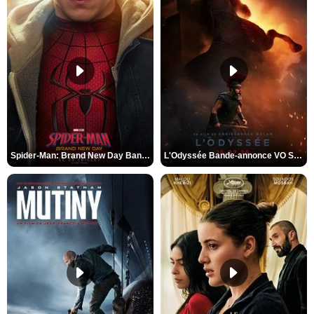
Spider-Man: Brand New Day Bande-annonce VO STFR
L'Odyssée Bande-annonce VO STFR