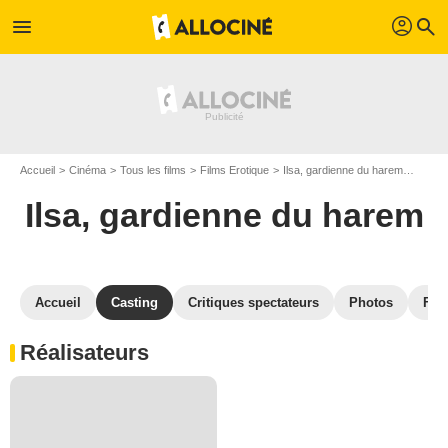
profil
menu
search
Accueil
Cinéma
Tous les films
Films Erotique
Ilsa, gardienne du harem
Castin
Ilsa, gardienne du harem
Accueil
Casting
Critiques spectateurs
Photos
Film
Réalisateurs