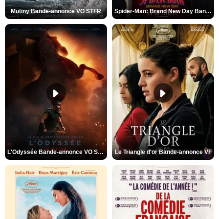
Mutiny Bande-annonce VO STFR
Spider-Man: Brand New Day Bande-annonce VO STFR
L'Odyssée Bande-annonce VO STFR
Le Triangle d'or Bande-annonce VF