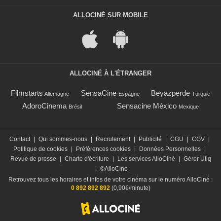
ALLOCINÉ SUR MOBILE
ALLOCINÉ À L'ÉTRANGER
Filmstarts
SensaCine
Beyazperde
Allemagne
Espagne
Turquie
AdoroCinema
Sensacine México
Brésil
Mexique
Contact
|
Qui sommes-nous
|
Recrutement
|
Publicité
|
CGU
|
CGV
|
Politique de cookies
|
Préférences cookies
|
Données Personnelles
|
Revue de presse
|
Charte d'écriture
|
Les services AlloCiné
|
Gérer Utiq
|
©AlloCiné
Retrouvez tous les horaires et infos de votre cinéma sur le numéro AlloCiné :
0 892 892 892
(0,90€/minute)