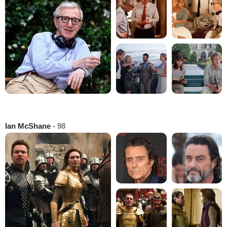
Ian McShane
- 98