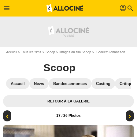
profil
menu
search
Accueil
Tous les films
Scoop
Images du film Scoop
Scarlett Johansson
Scoop
Accueil
News
Bandes-annonces
Casting
Critiques
RETOUR À LA GALERIE
17
/ 26 Photos