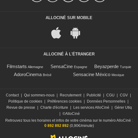
ALLOCINÉ SUR MOBILE
ALLOCINÉ À L'ÉTRANGER
Filmstarts
SensaCine
Beyazperde
Allemagne
Espagne
Turquie
AdoroCinema
Sensacine México
Brésil
Mexique
Contact
|
Qui sommes-nous
|
Recrutement
|
Publicité
|
CGU
|
CGV
|
Politique de cookies
|
Préférences cookies
|
Données Personnelles
|
Revue de presse
|
Charte d'écriture
|
Les services AlloCiné
|
Gérer Utiq
|
©AlloCiné
Retrouvez tous les horaires et infos de votre cinéma sur le numéro AlloCiné :
0 892 892 892
(0,90€/minute)