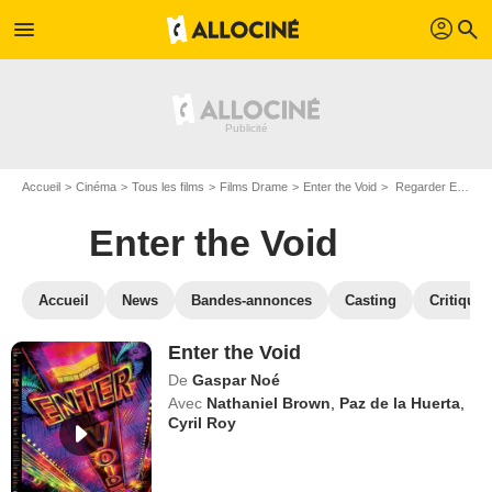
profil
menu
search
Accueil
Cinéma
Tous les films
Films Drame
Enter the Void
Regarder Enter the Void en SVOD
Enter the Void
Accueil
News
Bandes-annonces
Casting
Critiques
Enter the Void
De
Gaspar Noé
Avec
Nathaniel Brown
,
Paz de la Huerta
,
Cyril Roy