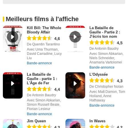
Meilleurs films à l'affiche
Kill Bill: The Whole
La Bataille de
Bloody Affair
Gaulle - Partie 2 :
J’écris ton nom
4,6
4,5
De Quentin Tarantino
De Antonin Baudry
Avec Uma Thurman,
David Carradine, Lucy
Avec Simon Abkarian,
Liu
Niels Schneider,
Anamaria Vartolomei
Bande-annonce
Bande-annonce
La Bataille de
L'Odyssée
Gaulle - partie 1 :
4,3
L'Âge de Fer
De Christopher Nolan
4,4
Avec Matt Damon, Tom
De Antonin Baudry
Holland, Anne
Avec Simon Abkarian,
Hathaway
Simon Russell Beale,
Bande-annonce
Florian Lesieur
Bande-annonce
Jim Queen
In Waves
4,3
4,2