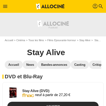
profil
menu
search
Accueil
Cinéma
Tous les films
Films Epouvante-horreur
Stay Alive
Stay Alive en DVD Blu Ray
Stay Alive
Accueil
News
Bandes-annonces
Casting
Critiques
DVD et Blu-Ray
Stay Alive (DVD)
neuf à partir de 27,20 €