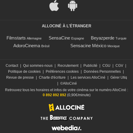
ALLOCINÉ À L'ÉTRANGER
Filmstarts
SensaCine
Beyazperde
Allemagne
Espagne
Turquie
AdoroCinema
Sensacine México
Brésil
Mexique
Contact
|
Qui sommes-nous
|
Recrutement
|
Publicité
|
CGU
|
CGV
|
Politique de cookies
|
Préférences cookies
|
Données Personnelles
|
Revue de presse
|
Charte d'écriture
|
Les services AlloCiné
|
Gérer Utiq
|
©AlloCiné
Retrouvez tous les horaires et infos de votre cinéma sur le numéro AlloCiné :
0 892 892 892
(0,90€/minute)