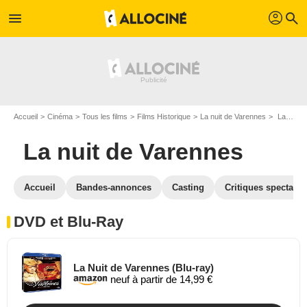
profil
menu
search
Accueil
Cinéma
Tous les films
Films Historique
La nuit de Varennes
La nuit de Varennes en DVD Blu Ray
La nuit de Varennes
Accueil
Bandes-annonces
Casting
Critiques spectateu
DVD et Blu-Ray
La Nuit de Varennes (Blu-ray)
neuf à partir de 14,99 €