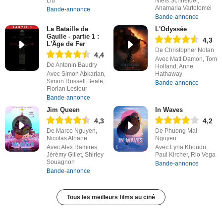
Liu
Niels Schneider,
Anamaria Vartolomei
Bande-annonce
Bande-annonce
La Bataille de
L'Odyssée
Gaulle - partie 1 :
4,3
L'Âge de Fer
De Christopher Nolan
4,4
Avec Matt Damon, Tom
De Antonin Baudry
Holland, Anne
Avec Simon Abkarian,
Hathaway
Simon Russell Beale,
Bande-annonce
Florian Lesieur
Bande-annonce
Jim Queen
In Waves
4,3
4,2
De Marco Nguyen,
De Phuong Mai
Nicolas Athane
Nguyen
Avec Alex Ramires,
Avec Lyna Khoudri,
Jérémy Gillet, Shirley
Paul Kircher, Rio Vega
Souagnon
Bande-annonce
Bande-annonce
Tous les meilleurs films au ciné