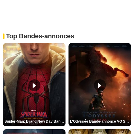
Top Bandes-annonces
Spider-Man: Brand New Day Bande-annonce VO STFR
L'Odyssée Bande-annonce VO STFR