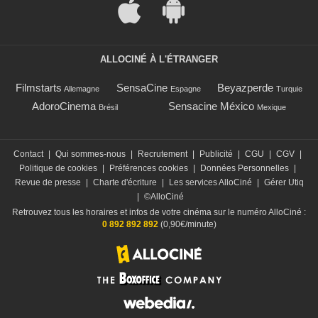
ALLOCINÉ À L'ÉTRANGER
Filmstarts
SensaCine
Beyazperde
Allemagne
Espagne
Turquie
AdoroCinema
Sensacine México
Brésil
Mexique
Contact
|
Qui sommes-nous
|
Recrutement
|
Publicité
|
CGU
|
CGV
|
Politique de cookies
|
Préférences cookies
|
Données Personnelles
|
Revue de presse
|
Charte d'écriture
|
Les services AlloCiné
|
Gérer Utiq
|
©AlloCiné
Retrouvez tous les horaires et infos de votre cinéma sur le numéro AlloCiné :
0 892 892 892
(0,90€/minute)