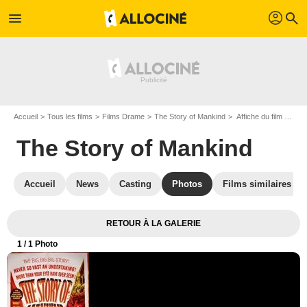
profil
menu
search
Accueil
Tous les films
Films Drame
The Story of Mankind
Affiche du film The Story of Mankind - Photo 1
The Story of Mankind
Accueil
News
Casting
Photos
Films similaires
RETOUR À LA GALERIE
1
/ 1 Photo