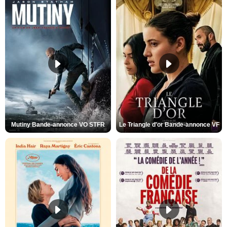
Mutiny Bande-annonce VO STFR
Le Triangle d'or Bande-annonce VF