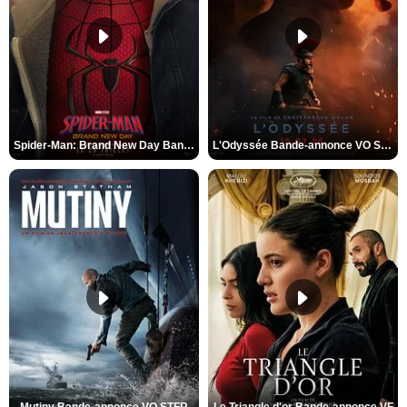
Spider-Man: Brand New Day Bande-annonce VO STFR
L'Odyssée Bande-annonce VO STFR