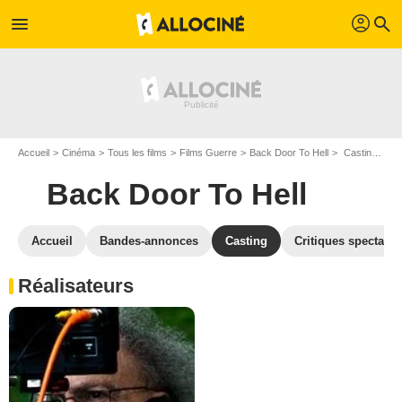
profil
menu
search
Accueil
Cinéma
Tous les films
Films Guerre
Back Door To Hell
Casting Back Door To Hell
Back Door To Hell
Accueil
Bandes-annonces
Casting
Critiques spectateu
Réalisateurs