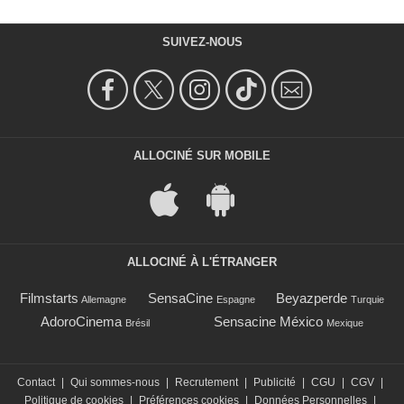
SUIVEZ-NOUS
ALLOCINÉ SUR MOBILE
ALLOCINÉ À L'ÉTRANGER
Filmstarts
SensaCine
Beyazperde
Allemagne
Espagne
Turquie
AdoroCinema
Sensacine México
Brésil
Mexique
Contact
|
Qui sommes-nous
|
Recrutement
|
Publicité
|
CGU
|
CGV
|
Politique de cookies
|
Préférences cookies
|
Données Personnelles
|