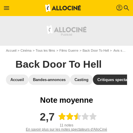
profil
menu
search
Accueil
Cinéma
Tous les films
Films Guerre
Back Door To Hell
Avis sur Back Door To Hell
Back Door To Hell
Accueil
Bandes-annonces
Casting
Critiques spectateu
Note moyenne
2,7
11 notes
En savoir plus sur les notes spectateurs d'AlloCiné