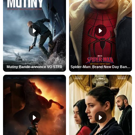
Mutiny Bande-annonce VO STFR
Spider-Man: Brand New Day Bande-annonce VO STFR