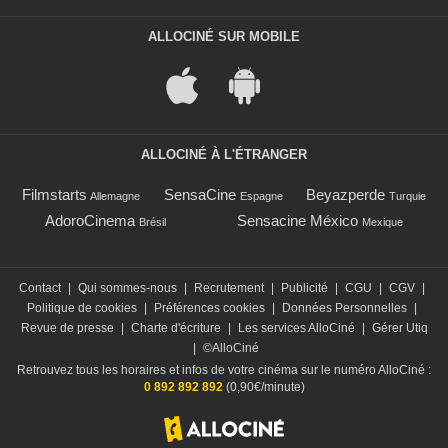
ALLOCINÉ SUR MOBILE
ALLOCINÉ À L'ÉTRANGER
Filmstarts
SensaCine
Beyazperde
Allemagne
Espagne
Turquie
AdoroCinema
Sensacine México
Brésil
Mexique
Contact
|
Qui sommes-nous
|
Recrutement
|
Publicité
|
CGU
|
CGV
|
Politique de cookies
|
Préférences cookies
|
Données Personnelles
|
Revue de presse
|
Charte d'écriture
|
Les services AlloCiné
|
Gérer Utiq
|
©AlloCiné
Retrouvez tous les horaires et infos de votre cinéma sur le numéro AlloCiné :
0 892 892 892
(0,90€/minute)