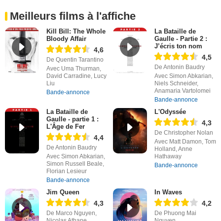
Meilleurs films à l'affiche
Kill Bill: The Whole
La Bataille de
Bloody Affair
Gaulle - Partie 2 :
J’écris ton nom
4,6
4,5
De Quentin Tarantino
De Antonin Baudry
Avec Uma Thurman,
David Carradine, Lucy
Avec Simon Abkarian,
Liu
Niels Schneider,
Anamaria Vartolomei
Bande-annonce
Bande-annonce
La Bataille de
L'Odyssée
Gaulle - partie 1 :
4,3
L'Âge de Fer
De Christopher Nolan
4,4
Avec Matt Damon, Tom
De Antonin Baudry
Holland, Anne
Avec Simon Abkarian,
Hathaway
Simon Russell Beale,
Bande-annonce
Florian Lesieur
Bande-annonce
Jim Queen
In Waves
4,3
4,2
De Marco Nguyen,
De Phuong Mai
Nicolas Athane
Nguyen