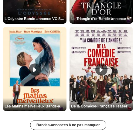
L'Odyssée Bande-annonce VO STFR
Le Triangle d'or Bande-annonce VF
Les Matins merveilleux Bande-annonce VF
De la Comédie-Française Teaser VF
Bandes-annonces à ne pas manquer