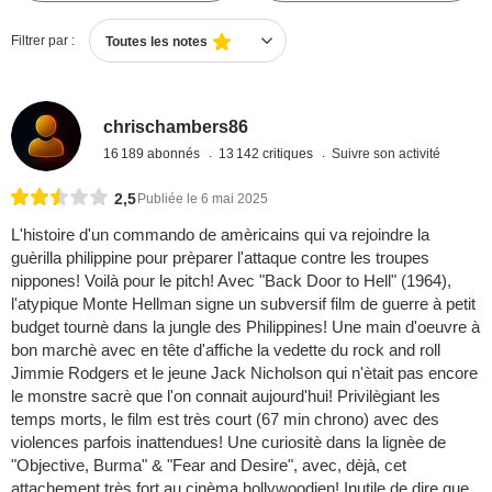
Filtrer par :
Toutes les notes
chrischambers86
16 189 abonnés
13 142 critiques
Suivre son activité
2,5
Publiée le 6 mai 2025
L'histoire d'un commando de amèricains qui va rejoindre la
guèrilla philippine pour prèparer l'attaque contre les troupes
nippones! Voilà pour le pitch! Avec "Back Door to Hell" (1964),
l'atypique Monte Hellman signe un subversif film de guerre à petit
budget tournè dans la jungle des Philippines! Une main d'oeuvre à
bon marchè avec en tête d'affiche la vedette du rock and roll
Jimmie Rodgers et le jeune Jack Nicholson qui n'ètait pas encore
le monstre sacrè que l'on connait aujourd'hui! Privilègiant les
temps morts, le film est très court (67 min chrono) avec des
violences parfois inattendues! Une curiositè dans la lignèe de
"Objective, Burma" & "Fear and Desire", avec, dèjà, cet
attachement très fort au cinèma hollywoodien! Inutile de dire que