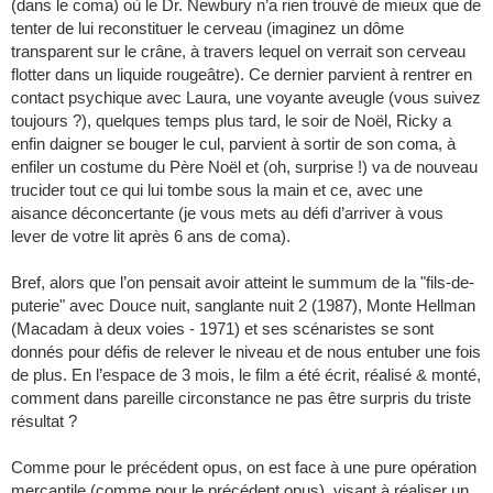
(dans le coma) où le Dr. Newbury n’a rien trouvé de mieux que de
tenter de lui reconstituer le cerveau (imaginez un dôme
transparent sur le crâne, à travers lequel on verrait son cerveau
flotter dans un liquide rougeâtre). Ce dernier parvient à rentrer en
contact psychique avec Laura, une voyante aveugle (vous suivez
toujours ?), quelques temps plus tard, le soir de Noël, Ricky a
enfin daigner se bouger le cul, parvient à sortir de son coma, à
enfiler un costume du Père Noël et (oh, surprise !) va de nouveau
trucider tout ce qui lui tombe sous la main et ce, avec une
aisance déconcertante (je vous mets au défi d’arriver à vous
lever de votre lit après 6 ans de coma).
Bref, alors que l’on pensait avoir atteint le summum de la "fils-de-
puterie" avec Douce nuit, sanglante nuit 2 (1987), Monte Hellman
(Macadam à deux voies - 1971) et ses scénaristes se sont
donnés pour défis de relever le niveau et de nous entuber une fois
de plus. En l’espace de 3 mois, le film a été écrit, réalisé & monté,
comment dans pareille circonstance ne pas être surpris du triste
résultat ?
Comme pour le précédent opus, on est face à une pure opération
mercantile (comme pour le précédent opus), visant à réaliser un