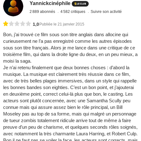
Yannickcinéphile
2 889 abonnés
4 582 critiques
Suivre son activité
1,0
Publiée le 21 janvier 2015
Bon, j’ai trouvé ce film sous son titre anglais dans allocine qui
curieusement ne l’a pas enregistré comme les autres épisodes
sous son titre français. Alors je me lance dans une critique de ce
troisième film, qui dans la droite ligne du deux, en un peu mieux, a
moisi la saga.
Je n’ai retenu finalement que deux bonnes choses : d’abord la
musique. La musique est clairement très réussie dans ce film,
avec de très belles plages immersives, dans un style qui rappelle
les bonnes bandes son eighties. C’est un bon point, et j’ajouterai
en deuxième point, correct celui-là plus que bon, le casting. Les
acteurs sont plutôt concernée, avec une Samantha Scully peu
connue mais qui assure assez bien le rôle principal, un Bill
Moseley pas au top de sa forme, mais qui malgré un personnage
de tueur zombis totalement ridicule arrive tout de même à faire
preuve d’un peu de charisme, et quelques seconds rôles soignés,
avec notamment la très charmante Laura Harring, et Robert Culp.
Bon il ne faut pas se voiler la face, les acteurs sont corrects, mais