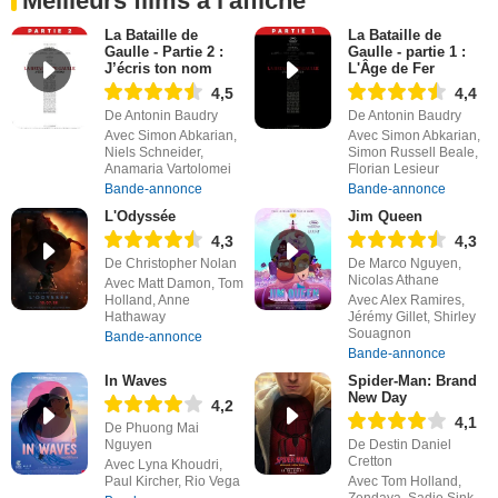
Meilleurs films à l'affiche
La Bataille de
La Bataille de
Gaulle - Partie 2 :
Gaulle - partie 1 :
J’écris ton nom
L'Âge de Fer
4,5
4,4
De Antonin Baudry
De Antonin Baudry
Avec Simon Abkarian,
Avec Simon Abkarian,
Niels Schneider,
Simon Russell Beale,
Anamaria Vartolomei
Florian Lesieur
Bande-annonce
Bande-annonce
L'Odyssée
Jim Queen
4,3
4,3
De Christopher Nolan
De Marco Nguyen,
Nicolas Athane
Avec Matt Damon, Tom
Holland, Anne
Avec Alex Ramires,
Hathaway
Jérémy Gillet, Shirley
Souagnon
Bande-annonce
Bande-annonce
In Waves
Spider-Man: Brand
New Day
4,2
4,1
De Phuong Mai
Nguyen
De Destin Daniel
Cretton
Avec Lyna Khoudri,
Paul Kircher, Rio Vega
Avec Tom Holland,