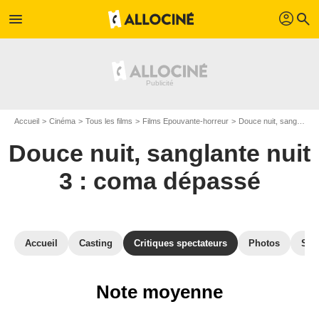
profil
menu
search
Accueil
Cinéma
Tous les films
Films Epouvante-horreur
Douce nuit, sanglante nuit 3 : coma dépassé
Douce nuit, sanglante nuit
3 : coma dépassé
Accueil
Casting
Critiques spectateurs
Photos
Sec
Note moyenne