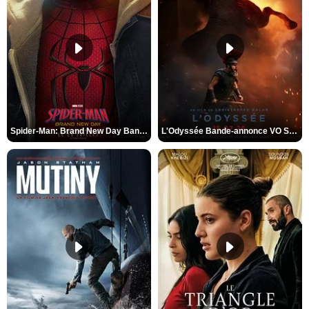
Spider-Man: Brand New Day Bande-annonce VO STFR
L'Odyssée Bande-annonce VO STFR