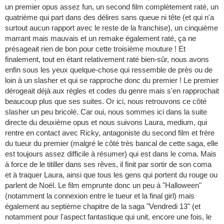
un premier opus assez fun, un second film complètement raté, un
quatrième qui part dans des délires sans queue ni tête (et qui n'a
surtout aucun rapport avec le reste de la franchise), un cinquième
marrant mais mauvais et un remake également raté, ça ne
présageait rien de bon pour cette troisième mouture ! Et
finalement, tout en étant relativement raté bien-sûr, nous avons
enfin sous les yeux quelque-chose qui ressemble de près ou de
loin à un slasher et qui se rapproche donc du premier ! Le premier
dérogeait déjà aux règles et codes du genre mais s'en rapprochait
beaucoup plus que ses suites. Or ici, nous retrouvons ce côté
slasher un peu bricolé. Car oui, nous sommes ici dans la suite
directe du deuxième opus et nous suivons Laura, medium, qui
rentre en contact avec Ricky, antagoniste du second film et frère
du tueur du premier (malgré le côté très bancal de cette saga, elle
est toujours assez difficile à résumer) qui est dans le coma. Mais
à force de le titiller dans ses rêves, il finit par sortir de son coma
et à traquer Laura, ainsi que tous les gens qui portent du rouge ou
parlent de Noël. Le film emprunte donc un peu à "Halloween"
(notamment la connexion entre le tueur et la final girl) mais
également au septième chapitre de la saga "Vendredi 13" (et
notamment pour l'aspect fantastique qui unit, encore une fois, le