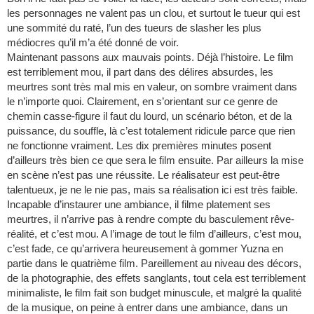
les personnages ne valent pas un clou, et surtout le tueur qui est
une sommité du raté, l’un des tueurs de slasher les plus
médiocres qu’il m’a été donné de voir.
Maintenant passons aux mauvais points. Déjà l’histoire. Le film
est terriblement mou, il part dans des délires absurdes, les
meurtres sont très mal mis en valeur, on sombre vraiment dans
le n’importe quoi. Clairement, en s’orientant sur ce genre de
chemin casse-figure il faut du lourd, un scénario béton, et de la
puissance, du souffle, là c’est totalement ridicule parce que rien
ne fonctionne vraiment. Les dix premières minutes posent
d’ailleurs très bien ce que sera le film ensuite. Par ailleurs la mise
en scène n’est pas une réussite. Le réalisateur est peut-être
talentueux, je ne le nie pas, mais sa réalisation ici est très faible.
Incapable d’instaurer une ambiance, il filme platement ses
meurtres, il n’arrive pas à rendre compte du basculement rêve-
réalité, et c’est mou. A l’image de tout le film d’ailleurs, c’est mou,
c’est fade, ce qu’arrivera heureusement à gommer Yuzna en
partie dans le quatrième film. Pareillement au niveau des décors,
de la photographie, des effets sanglants, tout cela est terriblement
minimaliste, le film fait son budget minuscule, et malgré la qualité
de la musique, on peine à entrer dans une ambiance, dans un