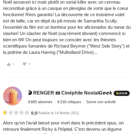
Noël assassin ici mais plutôt un serial killer avec un cerveau
reconstituè grâce à un casque en plexiglas de sorte que le coeur
fonctionne! Rires garantis! La dècouverte de ce troisième volet
est de taille, car en dèpit du joli minois de Samantha Scully,
l'essentiel du film est un bonheur pour les aficionados du nanar du
slasher! Un slasher de Noël (sacrèment dèviant) commencè si
bien en 84! On peut toujours se consoler avec les thèories
scientifiques fumantes de Richard Beymer ("West Side Story") et
la poitrine de Laura Harring ("Mulholland Drive)...
1
0
🎬 RENGER 📼 Cinéphile Nostal𝙂𝙚𝙚𝙠
8 885 abonnés
8 230 critiques
Suivre son activité
0,5
Publiée le 14 février 2021
Alors qu’on l’avait laissé pour mort dans le précédent opus, on
retrouve finalement Ricky à l’hôpital. C’est devenu un légume