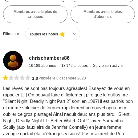
Membres avec le plus de
Membres avec le plus
critiques
d'abonnés
Filtrer par :
Toutes les notes
chrischambers86
16 189 abonnés
13 142 critiques
Suivre son activité
1,0
Publiée le 6 décembre 2023
Les rêves ne sont pas toujours agrèables! Essayez de vous en
rappeler [...] On pouvait faire difficilement pire que le nullissime
"Silent Night, Deadly Night Part 2" sorti en 1987! il est parfois bon
et même salutaire de tourner rapidement un nouvel opus pour
oublier ce gros plantage! Ainsi naquit deux ans plus tard, "Silent
Night, Deadly Night III : Better Watch Out !", avec Samantha
Scully (aux faux airs de Jennifer Connelly) en jeune femme
aveugle qui fait ètat d'ètranges visions! Pas vraiment de Père