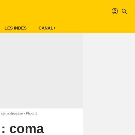
profil
search
LES INDÉS
CANAL+
3 : coma dépassé - Photo 1
 : coma