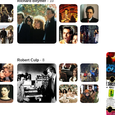
Richard Beymer
- 10
Robert Culp
- 8