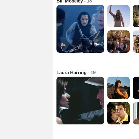
Bill Moseley
- 18
Laura Harring
- 19