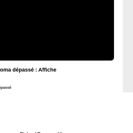
 coma dépassé : Affiche
épassé