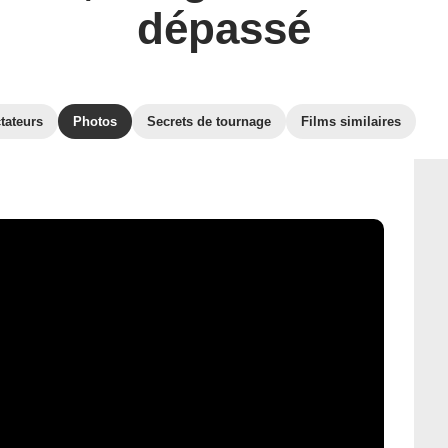
dépassé
tateurs
Photos
Secrets de tournage
Films similaires