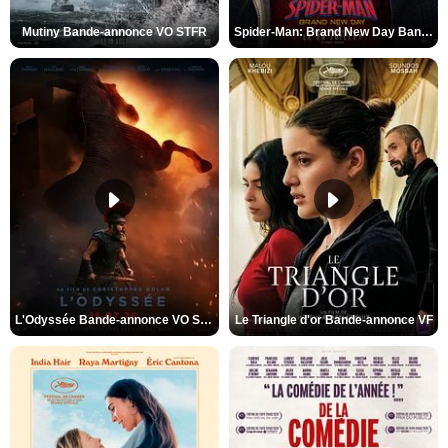
Mutiny Bande-annonce VO STFR
Spider-Man: Brand New Day Bande-annonce VO STFR
L'Odyssée Bande-annonce VO STFR
Le Triangle d'or Bande-annonce VF