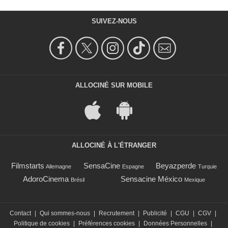
SUIVEZ-NOUS
ALLOCINÉ SUR MOBILE
ALLOCINÉ À L'ÉTRANGER
Filmstarts
SensaCine
Beyazperde
Allemagne
Espagne
Turquie
AdoroCinema
Sensacine México
Brésil
Mexique
Contact
|
Qui sommes-nous
|
Recrutement
|
Publicité
|
CGU
|
CGV
|
Politique de cookies
|
Préférences cookies
|
Données Personnelles
|