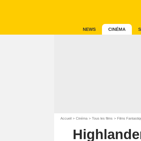
NEWS
CINÉMA
S
Accueil
Cinéma
Tous les films
Films Fantastiq
Highlander