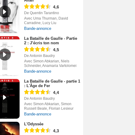
Affair
4,6
De Quentin Tarantino
Avec Uma Thurman, David
Carradine, Lucy Liu
Bande-annonce
La Bataille de Gaulle - Partie
2 : J’écris ton nom
4,5
De Antonin Baudry
Avec Simon Abkarian, Niels
Schneider, Anamaria Vartolomei
Bande-annonce
La Bataille de Gaulle - partie 1
: L'Âge de Fer
4,4
De Antonin Baudry
Avec Simon Abkarian, Simon
Russell Beale, Florian Lesieur
Bande-annonce
L'Odyssée
4,3