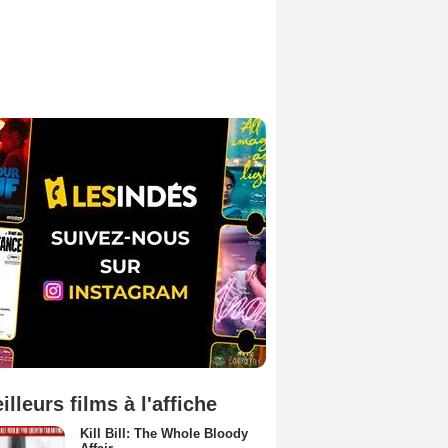
illeurs films à l'affiche
Kill Bill: The Whole Bloody