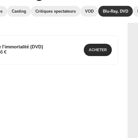
es
Casting
Critiques spectateurs
VOD
Blu-Ray, DVD
e l'immortalité (DVD)
ACHETER
66 €