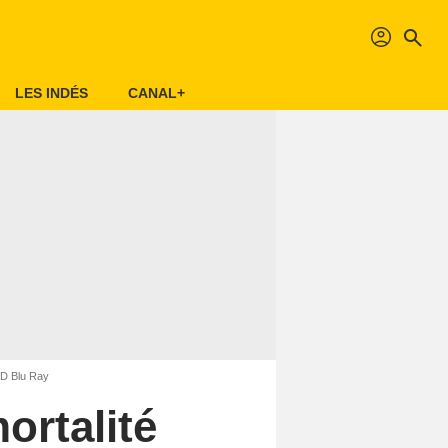
profil
search
LES INDÉS
CANAL+
VD Blu Ray
ortalité