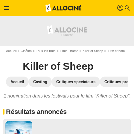
profil
menu
search
Accueil
Cinéma
Tous les films
Films Drame
Killer of Sheep
Prix et nominations pour Killer of Sheep
Killer of Sheep
Accueil
Casting
Critiques spectateurs
Critiques press
1 nomination dans les festivals pour le film "Killer of Sheep".
Résultats annoncés