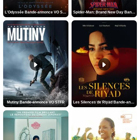
L'Odyssée Bande-annonce VO STFR
Spider-Man: Brand New Day Bande-annonce VO STFR
Mutiny Bande-annonce VO STFR
Les Silences de Riyad Bande-annonce VO STFR