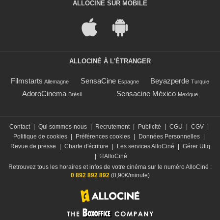
ALLOCINÉ SUR MOBILE
ALLOCINÉ À L'ÉTRANGER
Filmstarts
SensaCine
Beyazperde
Allemagne
Espagne
Turquie
AdoroCinema
Sensacine México
Brésil
Mexique
Contact
|
Qui sommes-nous
|
Recrutement
|
Publicité
|
CGU
|
CGV
|
Politique de cookies
|
Préférences cookies
|
Données Personnelles
|
Revue de presse
|
Charte d'écriture
|
Les services AlloCiné
|
Gérer Utiq
|
©AlloCiné
Retrouvez tous les horaires et infos de votre cinéma sur le numéro AlloCiné :
0 892 892 892
(0,90€/minute)