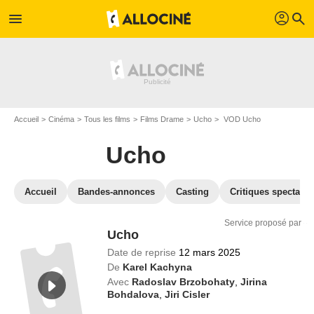
profil
menu
search
Accueil
Cinéma
Tous les films
Films Drame
Ucho
VOD Ucho
Ucho
Accueil
Bandes-annonces
Casting
Critiques spectateu
Service proposé par
Ucho
Date de reprise
12 mars 2025
De
Karel Kachyna
Avec
Radoslav Brzobohaty
,
Jirina
Bohdalova
,
Jiri Cisler