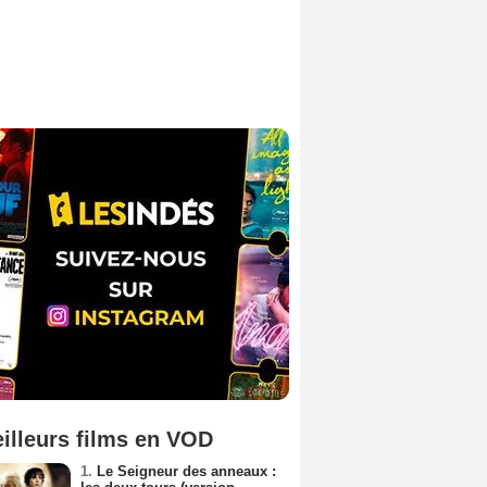
illeurs films en VOD
1.
Le Seigneur des anneaux :