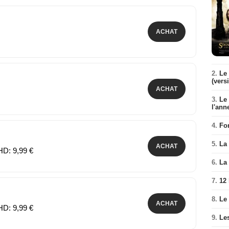
ACHAT
2.
Le 
(vers
ACHAT
3.
Le
l'ann
4.
Fo
5.
La 
ACHAT
HD: 9,99 €
6.
La 
7.
12
8.
Le
ACHAT
HD: 9,99 €
9.
Le