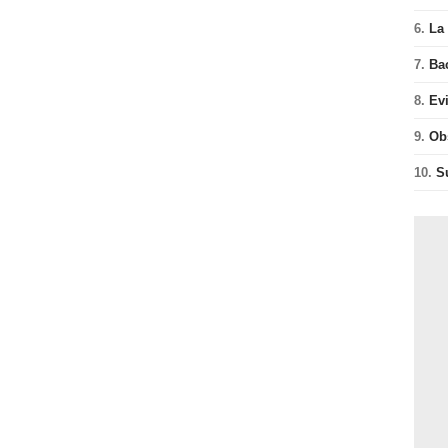
6.
La 
7.
Ba
8.
Ev
9.
Ob
10.
S