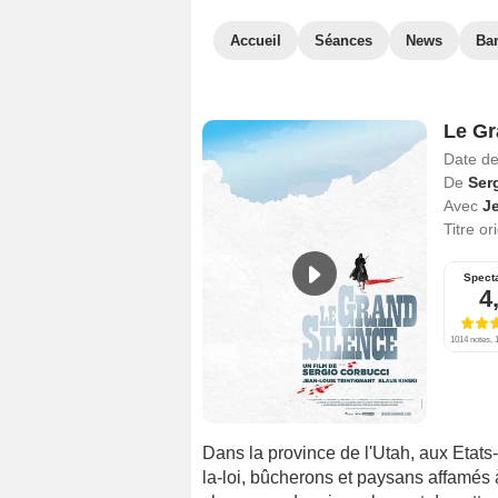
Accueil
Séances
News
Ba
Le Gr
Date de
De
Ser
Avec
Je
Titre or
Spect
4
1014 notes, 1
Dans la province de l'Utah, aux Etats
la-loi, bûcherons et paysans affamés à