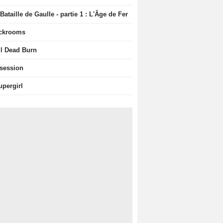
Bataille de Gaulle - partie 1 : L'Âge de Fer
ckrooms
il Dead Burn
session
upergirl