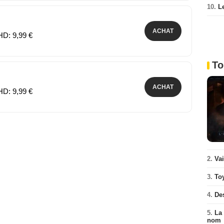
10.
L
ACHAT
HD: 9,99 €
To
ACHAT
HD: 9,99 €
2.
Va
3.
To
4.
De
5.
La 
nom