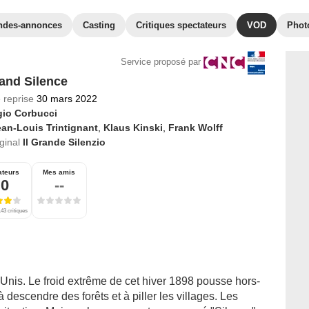
ndes-annonces
Casting
Critiques spectateurs
VOD
Phot
Service proposé par
and Silence
 reprise
30 mars 2022
gio Corbucci
an-Louis Trintignant
,
Klaus Kinski
,
Frank Wolff
iginal
Il Grande Silenzio
ateurs
Mes amis
,0
--
43 critiques
-Unis. Le froid extrême de cet hiver 1898 pousse hors-
 descendre des forêts et à piller les villages. Les