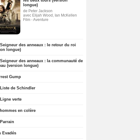
les deux tours (version
longue)
de Peter Jackson
avec Elijah Wood, Ian McKellen
Film - Aventure
Seigneur des anneaux : le retour du roi
ion longue)
 Seigneur des anneaux : la communauté de
eau (version longue)
rrest Gump
Liste de Schindler
Ligne verte
 hommes en colère
 Parrain
s Evadés