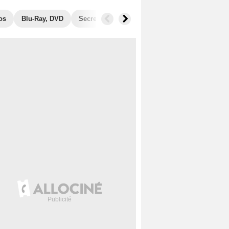
os
Blu-Ray, DVD
Secrets de tournage
Films similaires