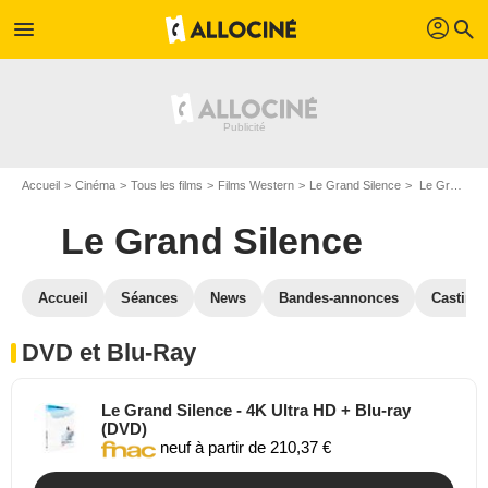
profil
menu
search
Accueil
Cinéma
Tous les films
Films Western
Le Grand Silence
Le Grand Silence en DVD Blu Ray
Le Grand Silence
Accueil
Séances
News
Bandes-annonces
Casting
DVD et Blu-Ray
Le Grand Silence - 4K Ultra HD + Blu-ray
(DVD)
neuf à partir de 210,37 €