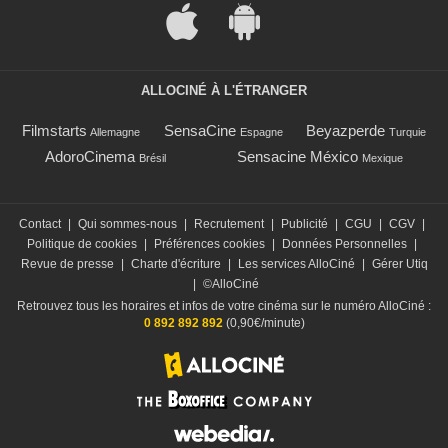
ALLOCINÉ À L'ÉTRANGER
Filmstarts
SensaCine
Beyazperde
Allemagne
Espagne
Turquie
AdoroCinema
Sensacine México
Brésil
Mexique
Contact
|
Qui sommes-nous
|
Recrutement
|
Publicité
|
CGU
|
CGV
|
Politique de cookies
|
Préférences cookies
|
Données Personnelles
|
Revue de presse
|
Charte d'écriture
|
Les services AlloCiné
|
Gérer Utiq
|
©AlloCiné
Retrouvez tous les horaires et infos de votre cinéma sur le numéro AlloCiné :
0 892 892 892
(0,90€/minute)