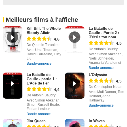
Meilleurs films à l'affiche
Kill Bill: The Whole
La Bataille de
Bloody Affair
Gaulle - Partie 2 :
J’écris ton nom
4,6
4,5
De Quentin Tarantino
De Antonin Baudry
Avec Uma Thurman,
David Carradine, Lucy
Avec Simon Abkarian,
Liu
Niels Schneider,
Anamaria Vartolomei
Bande-annonce
Bande-annonce
La Bataille de
L'Odyssée
Gaulle - partie 1 :
4,3
L'Âge de Fer
De Christopher Nolan
4,4
Avec Matt Damon, Tom
De Antonin Baudry
Holland, Anne
Avec Simon Abkarian,
Hathaway
Simon Russell Beale,
Bande-annonce
Florian Lesieur
Bande-annonce
Jim Queen
In Waves