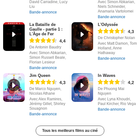
David Carradine, Lucy
Avec Simon Abkarian,
Liu
Niels Schneider,
Anamaria Vartolomei
Bande-annonce
Bande-annonce
La Bataille de
L'Odyssée
Gaulle - partie 1 :
4,3
L'Âge de Fer
De Christopher Nolan
4,4
Avec Matt Damon, Tom
De Antonin Baudry
Holland, Anne
Avec Simon Abkarian,
Hathaway
Simon Russell Beale,
Bande-annonce
Florian Lesieur
Bande-annonce
Jim Queen
In Waves
4,3
4,2
De Marco Nguyen,
De Phuong Mai
Nicolas Athane
Nguyen
Avec Alex Ramires,
Avec Lyna Khoudri,
Jérémy Gillet, Shirley
Paul Kircher, Rio Vega
Souagnon
Bande-annonce
Bande-annonce
Tous les meilleurs films au ciné