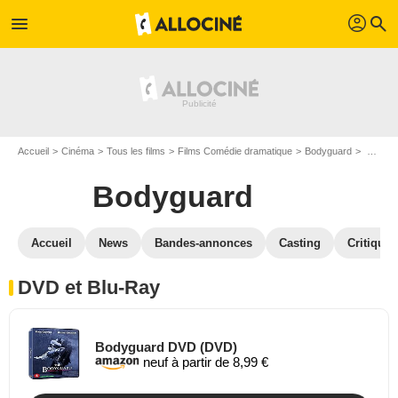
profil
menu
search
Accueil
Cinéma
Tous les films
Films Comédie dramatique
Bodyguard
Bodyguard en DVD Blu Ray
Bodyguard
Accueil
News
Bandes-annonces
Casting
Critiques
DVD et Blu-Ray
Bodyguard DVD (DVD)
neuf à partir de 8,99 €