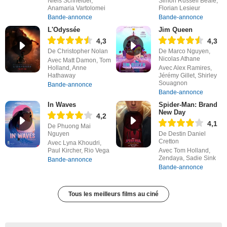
Niels Schneider,
Simon Russell Beale,
Anamaria Vartolomei
Florian Lesieur
Bande-annonce
Bande-annonce
L'Odyssée
Jim Queen
4,3
4,3
De Christopher Nolan
De Marco Nguyen,
Nicolas Athane
Avec Matt Damon, Tom
Holland, Anne
Avec Alex Ramires,
Hathaway
Jérémy Gillet, Shirley
Souagnon
Bande-annonce
Bande-annonce
In Waves
Spider-Man: Brand
New Day
4,2
4,1
De Phuong Mai
Nguyen
De Destin Daniel
Cretton
Avec Lyna Khoudri,
Paul Kircher, Rio Vega
Avec Tom Holland,
Zendaya, Sadie Sink
Bande-annonce
Bande-annonce
Tous les meilleurs films au ciné