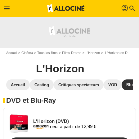
profil
menu
search
Accueil
Cinéma
Tous les films
Films Drame
L'Horizon
L'Horizon en DVD Blu Ray
L'Horizon
Accueil
Casting
Critiques spectateurs
VOD
Blu-Ra
DVD et Blu-Ray
L'Horizon (DVD)
neuf à partir de 12,99 €