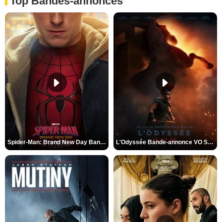
Top Bandes-annonces
Spider-Man: Brand New Day Bande-annonce VO STFR
L'Odyssée Bande-annonce VO STFR