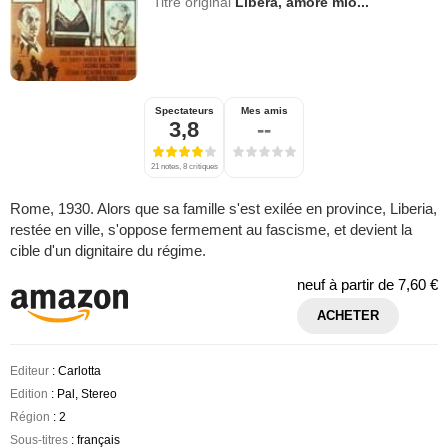
Titre original
Libera, amore mio...
Spectateurs
Mes amis
3,8
--
21 notes, 8 critiques
Rome, 1930. Alors que sa famille s'est exilée en province, Liberia,
restée en ville, s'oppose fermement au fascisme, et devient la
cible d'un dignitaire du régime.
neuf à partir de
7,60 €
ACHETER
Editeur
: Carlotta
Edition
: Pal, Stereo
Région
: 2
Sous-titres
: français