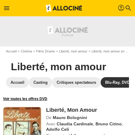
profil
menu
search
Accueil
Cinéma
Films Drame
Liberté, mon amour
Liberté, mon amour en DVD
Liberté, mon amour
Accueil
Casting
Critiques spectateurs
Blu-Ray, DVD
Voir toutes les offres DVD
Liberté, Mon Amour
De
Mauro Bolognini
Avec
Claudia Cardinale
,
Bruno Cirino
,
Adolfo Celi