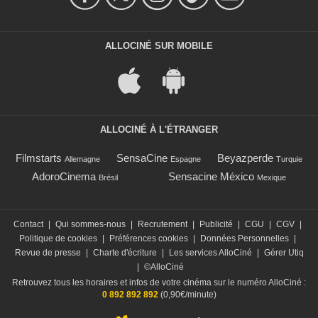
ALLOCINÉ SUR MOBILE
ALLOCINÉ À L'ÉTRANGER
Filmstarts
SensaCine
Beyazperde
Allemagne
Espagne
Turquie
AdoroCinema
Sensacine México
Brésil
Mexique
Contact
|
Qui sommes-nous
|
Recrutement
|
Publicité
|
CGU
|
CGV
|
Politique de cookies
|
Préférences cookies
|
Données Personnelles
|
Revue de presse
|
Charte d'écriture
|
Les services AlloCiné
|
Gérer Utiq
|
©AlloCiné
Retrouvez tous les horaires et infos de votre cinéma sur le numéro AlloCiné :
0 892 892 892
(0,90€/minute)