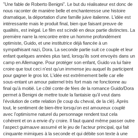
"Une fable de Roberto Benigni". Le but du réalisateur est donc de
nous raconter de manière belle et enchanteresse une histoire
dramatique, la déportation d'une famille juive italienne. L'idée est
intéressante mais le produit final, bien que faisant preuve de
qualités, est inégal. Le film est scindé en deux partie distinctes. La
première narre la rencontre entre un homme profondément
optimiste, Guido, et une institutrice déjà fiancée à un
sympathisant nazi, Dora. La seconde partie suit ce couple et leur
enfant quelques années plus tard, lorsqu'ils sont envoyés dans un
camp en Allemagne. Pour protéger son enfant, Guido va lui faire
croire que tout ceci n'est qu'un immense jeu auquel ils participent
pour gagner le gros lot. L'idée est extrêmement belle car elle
sous-entant un amour paternel très fort mais ne fonctionne au
final qu'à moitié. Le côté conte de fées de la romance Guido/Dora
permet à Benigni de mettre toute la fantaisie qu'il veut dans
l'évolution de cette relation (le coup du cheval, de la clé). Après
tout, le sentiment de bien-être lorsqu'on est amoureux couplé
avec l'optimisme naturel du personnage rendent tout cela
cohérent et on a envie d'y croire. Il faut quand même passer outre
l'aspect guimauve assumé et le jeu de l'acteur principal, qui fait
cinquante mimiques à la seconde et qui débite son texte à une