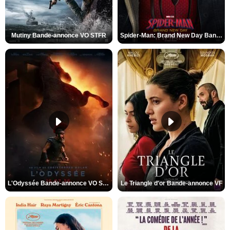
Mutiny Bande-annonce VO STFR
Spider-Man: Brand New Day Bande-annonce VO STFR
L'Odyssée Bande-annonce VO STFR
Le Triangle d'or Bande-annonce VF