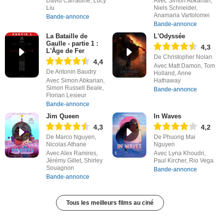
David Carradine, Lucy
Avec Simon Abkarian,
Liu
Niels Schneider,
Anamaria Vartolomei
Bande-annonce
Bande-annonce
La Bataille de
L'Odyssée
Gaulle - partie 1 :
4,3
L'Âge de Fer
De Christopher Nolan
4,4
Avec Matt Damon, Tom
De Antonin Baudry
Holland, Anne
Avec Simon Abkarian,
Hathaway
Simon Russell Beale,
Bande-annonce
Florian Lesieur
Bande-annonce
Jim Queen
In Waves
4,3
4,2
De Marco Nguyen,
De Phuong Mai
Nicolas Athane
Nguyen
Avec Alex Ramires,
Avec Lyna Khoudri,
Jérémy Gillet, Shirley
Paul Kircher, Rio Vega
Souagnon
Bande-annonce
Bande-annonce
Tous les meilleurs films au ciné