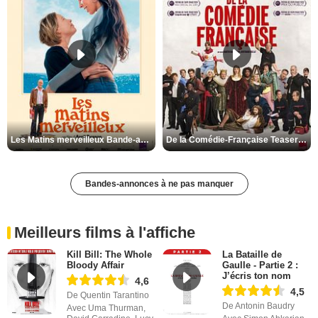
Les Matins merveilleux Bande-annonce VF
De la Comédie-Française Teaser VF
Bandes-annonces à ne pas manquer
Meilleurs films à l'affiche
Kill Bill: The Whole
La Bataille de
Bloody Affair
Gaulle - Partie 2 :
J’écris ton nom
4,6
4,5
De Quentin Tarantino
De Antonin Baudry
Avec Uma Thurman,