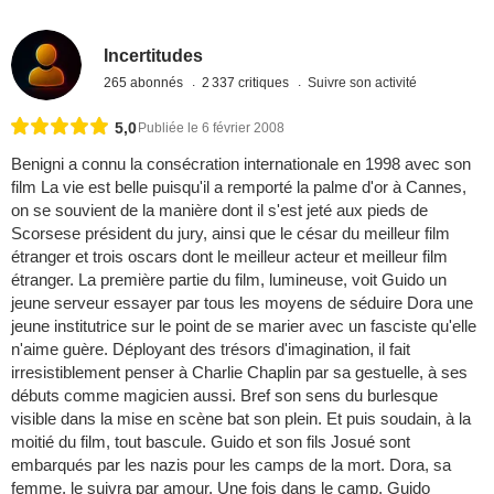
Incertitudes
265 abonnés
2 337 critiques
Suivre son activité
5,0
Publiée le 6 février 2008
Benigni a connu la consécration internationale en 1998 avec son
film La vie est belle puisqu'il a remporté la palme d'or à Cannes,
on se souvient de la manière dont il s'est jeté aux pieds de
Scorsese président du jury, ainsi que le césar du meilleur film
étranger et trois oscars dont le meilleur acteur et meilleur film
étranger. La première partie du film, lumineuse, voit Guido un
jeune serveur essayer par tous les moyens de séduire Dora une
jeune institutrice sur le point de se marier avec un fasciste qu'elle
n'aime guère. Déployant des trésors d'imagination, il fait
irresistiblement penser à Charlie Chaplin par sa gestuelle, à ses
débuts comme magicien aussi. Bref son sens du burlesque
visible dans la mise en scène bat son plein. Et puis soudain, à la
moitié du film, tout bascule. Guido et son fils Josué sont
embarqués par les nazis pour les camps de la mort. Dora, sa
femme, le suivra par amour. Une fois dans le camp, Guido