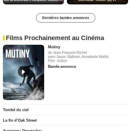
Dernières bandes annonces
Films Prochainement au Cinéma
Mutiny
de Jean-François Richet
avec Jason Statham, Annabelle Wallis
Film - Action
Bande-annonce
Tombé du ciel
La fin d’Oak Street
Avengers: Doomsday