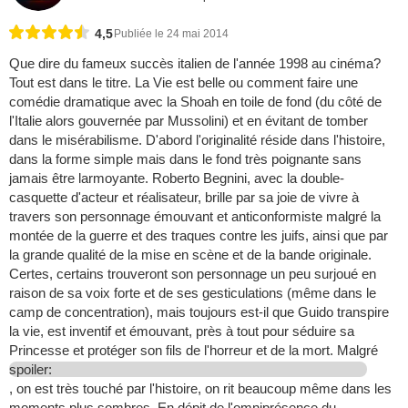
4,5
Publiée le 24 mai 2014
Que dire du fameux succès italien de l'année 1998 au cinéma?
Tout est dans le titre. La Vie est belle ou comment faire une
comédie dramatique avec la Shoah en toile de fond (du côté de
l'Italie alors gouvernée par Mussolini) et en évitant de tomber
dans le misérabilisme. D'abord l'originalité réside dans l'histoire,
dans la forme simple mais dans le fond très poignante sans
jamais être larmoyante. Roberto Begnini, avec la double-
casquette d'acteur et réalisateur, brille par sa joie de vivre à
travers son personnage émouvant et anticonformiste malgré la
montée de la guerre et des traques contre les juifs, ainsi que par
la grande qualité de la mise en scène et de la bande originale.
Certes, certains trouveront son personnage un peu surjoué en
raison de sa voix forte et de ses gesticulations (même dans le
camp de concentration), mais toujours est-il que Guido transpire
la vie, est inventif et émouvant, près à tout pour séduire sa
Princesse et protéger son fils de l'horreur et de la mort. Malgré
spoiler:
, on est très touché par l'histoire, on rit beaucoup même dans les
moments plus sombres. En dépit de l'omniprésence du