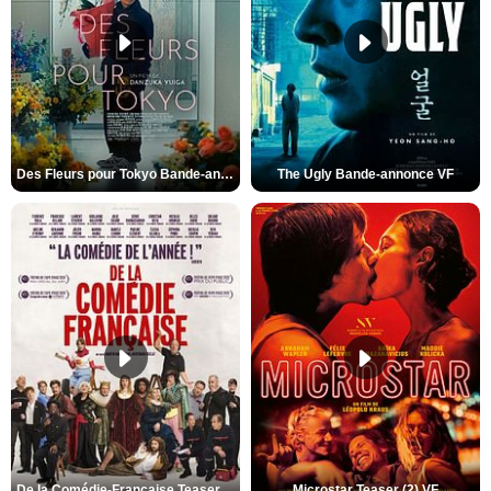
Des Fleurs pour Tokyo Bande-annonce VO STFR
The Ugly Bande-annonce VF
De la Comédie-Française Teaser (3) VF
Microstar Teaser (2) VF