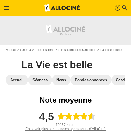
profil
menu
search
Accueil
Cinéma
Tous les films
Films Comédie dramatique
La Vie est belle
Avi
La Vie est belle
Accueil
Séances
News
Bandes-annonces
Casting
Note moyenne
4,5
70157 notes
En savoir plus sur les notes spectateurs d'AlloCiné