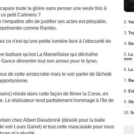
accapare toute la gloire sans penser une seule fois à
 ce petit Calimero ?
l'empathie afin de justifier ses actes est pitoyable,
2.
Va
e représenter comme Rambo.
3.
To
is ce n'est qu'une petite lumière face à l'obscurité de
4.
De
e barbare qu'est La Marseillaise qui déchaîne
5.
La 
nom
e, Gance démontre tout son amour pour le tyran.
6.
La 
 de cette aristocratie mais le voir parler de lâcheté
opportunisme.
7.
Ba
8.
Ev
sens) réside dans cette façon de filmer la Corse, en
nde. Le réalisateur rend parfaitement hommage à l'île de
9.
Ob
10.
S
rtain chez Albert Dieudonné (désolé pour la balle
 voir Louis Garrel) et tout cette mascarade pour nous
yran m'a révolté.