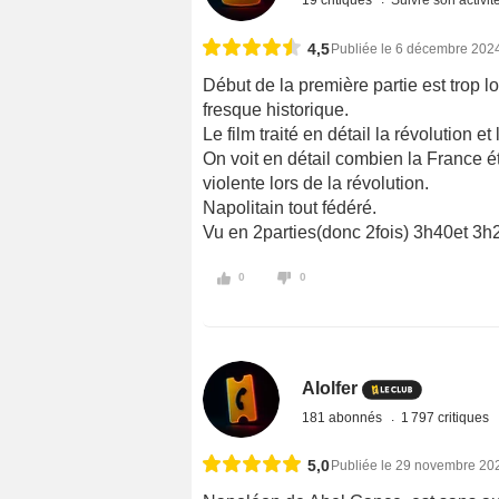
19 critiques
Suivre son activit
4,5
Publiée le 6 décembre 202
Début de la première partie est trop lo
fresque historique.
Le film traité en détail la révolution e
On voit en détail combien la France ét
violente lors de la révolution.
Napolitain tout fédéré.
Vu en 2parties(donc 2fois) 3h40et 3h
0
0
Alolfer
181 abonnés
1 797 critiques
5,0
Publiée le 29 novembre 20