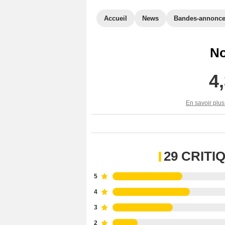
Accueil
News
Bandes-annonc
No
4
En savoir plus
29 CRIT
5
4
3
2