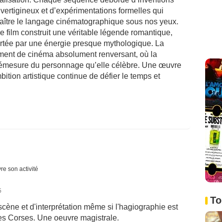
ertigineux et d’expérimentations formelles qui
 naître le langage cinématographique sous nos yeux.
 le film construit une véritable légende romantique,
rtée par une énergie presque mythologique. La
oment de cinéma absolument renversant, où la
 démesure du personnage qu’elle célèbre. Une œuvre
ition artistique continue de défier le temps et
re son activité
5
To
ène et d'interprétation même si l'hagiographie est
es Corses. Une oeuvre magistrale.