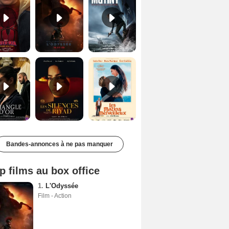
Le Triangle d'or Bande-annonce VF
Les Silences de Riyad Bande-annonce VO STFR
Les Matins merveilleux Bande-annonce VF
Bandes-annonces à ne pas manquer
p films au box office
1.
L'Odyssée
Film - Action