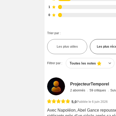
1
0
Trier par :
Les plus utiles
Les plus réc
Filtrer par :
Toutes les notes
ProjecteurTemporel
2 abonnés
59 critiques
Suiv
5,0
Publiée le 6 juin 2026
Avec Napoléon, Abel Gance repousse
sidérante près d’un siècle après sa 