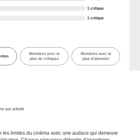
1 critique
1 critique
Membres avec le
Membres avec le
entes
plus de critiques
plus d'abonnés
re son activité
 les limites du cinéma avec une audace qui demeure
réalisation. Chaque séquence déborde d’inventions