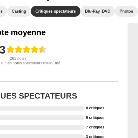
es
Casting
Critiques spectateurs
Blu-Ray, DVD
Photos
te moyenne
,3
261 notes
 sur les notes spectateurs d'AlloCiné
IQUES SPECTATEURS
8 critiques
9 critiques
7 critiques
3 critiques