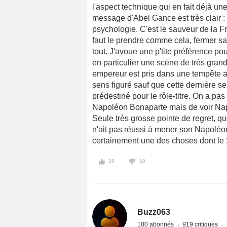
l'aspect technique qui en fait déjà u
message d'Abel Gance est très clair
psychologie. C'est le sauveur de la Fra
faut le prendre comme cela, fermer sa 
tout. J'avoue une p'tite préférence p
en particulier une scène de très gran
empereur est pris dans une tempête a
sens figuré sauf que cette dernière s
prédestiné pour le rôle-titre. On a pas
Napoléon Bonaparte mais de voir Napo
Seule très grosse pointe de regret, qu
n'ait pas réussi à mener son Napoléon
certainement une des choses dont le S
10
10
Buzz063
100 abonnés
919 critiques