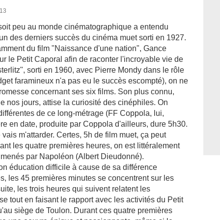
013
t soit peu au monde cinématographique a entendu
'un des derniers succès du cinéma muet sorti en 1927.
otamment du film "Naissance d'une nation", Gance
ur le Petit Caporal afin de raconter l'incroyable vie de
terlitz", sorti en 1960, avec Pierre Mondy dans le rôle
dget faramineux n'a pas eu le succès escompté), on ne
promesse concernant ses six films. Son plus connu,
 nos jours, attise la curiosité des cinéphiles. On
différentes de ce long-métrage (FF Coppola, lui,
re en date, produite par Coppola d'ailleurs, dure 5h30.
 vais m'attarder. Certes, 5h de film muet, ça peut
rant les quatre premières heures, on est littéralement
es menés par Napoléon (Albert Dieudonné).
 éducation difficile à cause de sa différence
es, les 45 premières minutes se concentrent sur les
te, les trois heures qui suivent relatent les
tout en faisant le rapport avec les activités du Petit
u'au siège de Toulon. Durant ces quatre premières