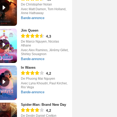
De Christopher Nolan
Avec Matt Damon, Tom Holland,
Anne Hathaway
Bande-annonce
Jim Queen
4,3
De Marco Nguyen, Nicolas
Athane
Avec Alex Ramires, Jérémy Gillet,
Shirley Souagnon
Bande-annonce
In Waves
4,2
De Phuong Mai Nguyen
Avec Lyna Khoudri, Paul Kircher,
Rio Vega
Bande-annonce
Spider-Man: Brand New Day
4,2
De Destin Daniel Cretton