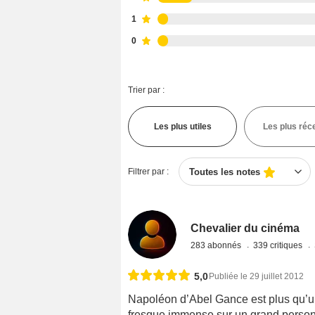
1
0
Trier par :
Les plus utiles
Les plus réc
Filtrer par :
Toutes les notes
Chevalier du cinéma
283 abonnés
339 critiques
5,0
Publiée le 29 juillet 2012
Napoléon d’Abel Gance est plus qu’u
fresque immense sur un grand personn