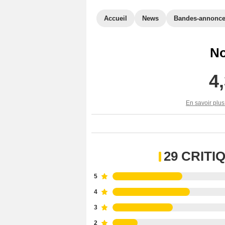
Accueil
News
Bandes-annonc
No
4
En savoir plus
29 CRIT
5
4
3
2