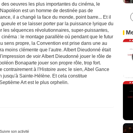
ne des oeuvres les plus importantes du cinéma, le
 : Napoléon est un homme de destinée pas de
nce, il a changé la face du monde, point barre... Et il
gueule et se laisser porter par la puissance lyrique du
our les séquences révolutionnaires, super-puissantes,
Me
d cinéma : le montage parallèle où pendant que le futur
u sens propre, la Convention est prise dans une au
era moins clémente que l'autre. Albert Dieudonné était
 l'impression de voir Albert Dieudonné jouer le rôle de
léon Bonaparte jouer son propre rôle, trop fort.
e contrairement à l'Histoire avec le sien, Abel Gance
 jusqu'à Sainte-Hélène. Et cela constitue
eptième Art est le plus orphelin.
Suivre son activité