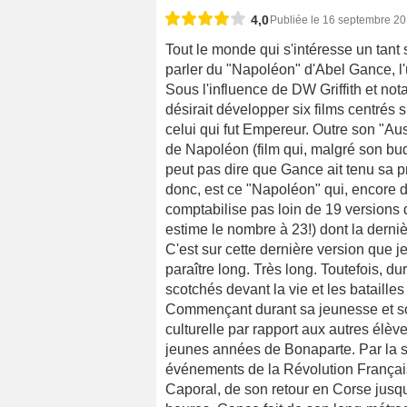
4,0
Publiée le 16 septembre 2
Tout le monde qui s'intéresse un tan
parler du "Napoléon" d'Abel Gance, l
Sous l'influence de DW Griffith et n
désirait développer six films centrés s
celui qui fut Empereur. Outre son "Aus
de Napoléon (film qui, malgré son bu
peut pas dire que Gance ait tenu sa 
donc, est ce "Napoléon" qui, encore de
comptabilise pas loin de 19 versions 
estime le nombre à 23!) dont la derniè
C'est sur cette dernière version que je
paraître long. Très long. Toutefois, du
scotchés devant la vie et les bataill
Commençant durant sa jeunesse et son
culturelle par rapport aux autres élèv
jeunes années de Bonaparte. Par la sui
événements de la Révolution Française 
Caporal, de son retour en Corse jusq