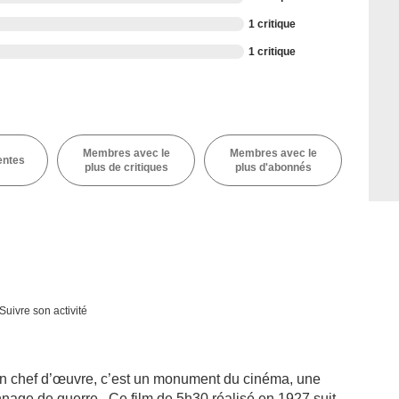
1 critique
1 critique
Membres avec le
Membres avec le
entes
plus de critiques
plus d'abonnés
Suivre son activité
n chef d’œuvre, c’est un monument du cinéma, une
age de guerre . Ce film de 5h30 réalisé en 1927 suit