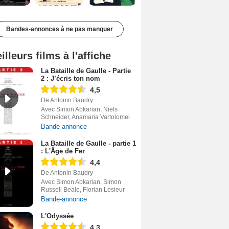
Bandes-annonces à ne pas manquer
illeurs films à l'affiche
La Bataille de Gaulle - Partie
2 : J’écris ton nom
4,5
De Antonin Baudry
Avec Simon Abkarian, Niels
Schneider, Anamaria Vartolomei
Bande-annonce
La Bataille de Gaulle - partie 1
: L'Âge de Fer
4,4
De Antonin Baudry
Avec Simon Abkarian, Simon
Russell Beale, Florian Lesieur
Bande-annonce
L'Odyssée
4,3