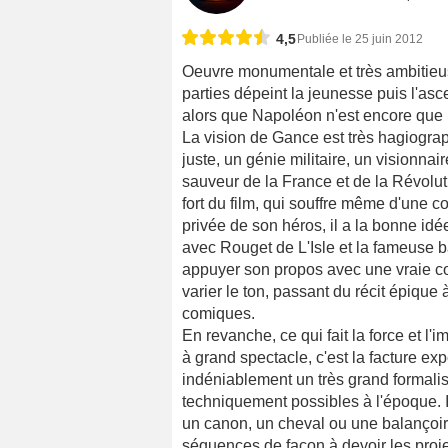
4,5
Publiée le 25 juin 2012
Oeuvre monumentale et très ambitieus
parties dépeint la jeunesse puis l'as
alors que Napoléon n'est encore que
La vision de Gance est très hagiog
juste, un génie militaire, un visionn
sauveur de la France et de la Révoluti
fort du film, qui souffre même d'une cou
privée de son héros, il a la bonne idé
avec Rouget de L'Isle et la fameuse ba
appuyer son propos avec une vraie co
varier le ton, passant du récit épiq
comiques.
En revanche, ce qui fait la force et l
à grand spectacle, c'est la facture ex
indéniablement un très grand formalis
techniquement possibles à l'époque. I
un canon, un cheval ou une balançoire.
séquences de façon à devoir les proje