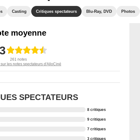
es
Casting
Critiques spectateurs
Blu-Ray, DVD
Photos
te moyenne
,3
261 notes
 sur les notes spectateurs d'AlloCiné
IQUES SPECTATEURS
8 critiques
9 critiques
7 critiques
3 critiques