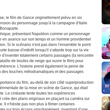
e, le film de Gance originellement prévu en six
cension du personnage jusqu'à la campagne d'Italie
 Bonaparte.
raphique, présentant Napoléon comme un personnage
aire en avance sur son temps et un homme providentiel
on. Si le scénario n'est pas dans l'ensemble le point
rte baisse d'intérêt lorsqu'il s'attarde trop sur la vie
e d'inventer totalement certains passages (la rencontre
taille de boules de neige qui ouvre le film) pour
hérence. L'histoire prend également la peine de
ue à des touches mélodramatiques et des passages
'importance du film, au-delà de son côté superproduction
périmentale de la mise en scène de Gance, qui était
te. Le cinéaste tente toutes les expériences
l crée des plans originaux en plaçant sa caméra sur
 Il n'hésite pas non plus à filmer certaines
ter sur trois écrans simultanément, inventant d'une