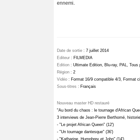
ennemi.
Date de sortie
: 7 juillet 2014
Editeur
: FILMEDIA
Edition
: Ultimate Edition, Blu-ray, PAL, Tous 
Région
: 2
Vidéo
: Format 16/9 compatible 4/3, Format c
Sous-titres
: Français
Nouveau master HD restauré
"Au bord du chaos : le tournage d'African Quee
3 interviews de Jean-Pierre Berthomé, histori
- "Le projet African Queen" (12')
- "Un tournage dantesque" (36')
- "Katharine, Humphrey et John" (14')