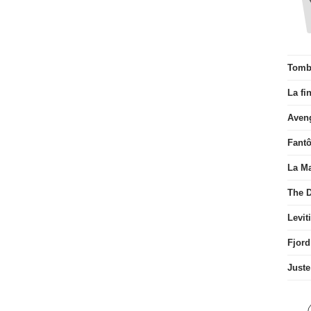
Tombé
La fi
Aven
Fant
La Ma
The D
Levit
Fjord
Juste