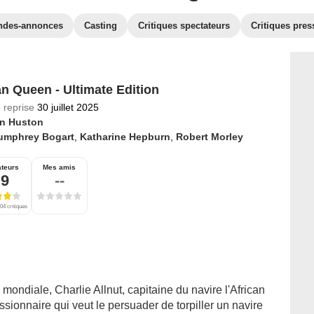
ndes-annonces
Casting
Critiques spectateurs
Critiques pres
an Queen - Ultimate Edition
 reprise
30 juillet 2025
n Huston
umphrey Bogart
,
Katharine Hepburn
,
Robert Morley
ateurs
Mes amis
,9
--
04 critiques
mondiale, Charlie Allnut, capitaine du navire l'African
ionnaire qui veut le persuader de torpiller un navire