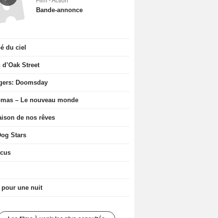
Film - Action
Bande-annonce
 du ciel
n d’Oak Street
gers: Doomsday
ômas – Le nouveau monde
ison de nos rêves
og Stars
icus
 pour une nuit