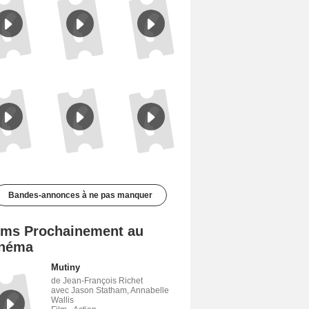
Le Triangle d'or Bande-annonce VF
Les Matins merveilleux Bande-annonce VF
De la Comédie-Française Teaser VF
Bandes-annonces à ne pas manquer
lms Prochainement au
néma
Mutiny
de Jean-François Richet
avec Jason Statham, Annabelle
Wallis