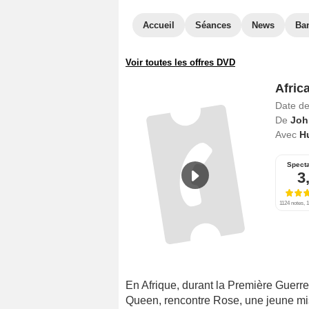
Accueil
Séances
News
Ba
Voir toutes les offres DVD
Afric
Date de
De
Joh
Avec
H
Spect
3
1124 notes, 1
En Afrique, durant la Première Guerre 
Queen, rencontre Rose, une jeune miss