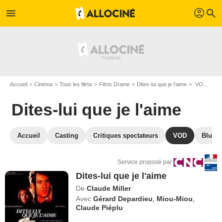
profil
menu
search
Accueil
Cinéma
Tous les films
Films Drame
Dites-lui que je l'aime
VOD Dites-lui que je l'aime
Dites-lui que je l'aime
Accueil
Casting
Critiques spectateurs
VOD
Blu-Ra
Service proposé par
Dites-lui que je l'aime
De
Claude Miller
Avec
Gérard Depardieu
,
Miou-Miou
,
Claude Piéplu