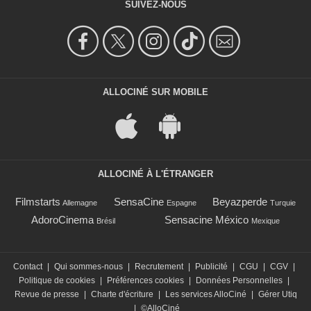
SUIVEZ-NOUS
ALLOCINÉ SUR MOBILE
ALLOCINÉ À L'ÉTRANGER
Filmstarts
SensaCine
Beyazperde
Allemagne
Espagne
Turquie
AdoroCinema
Sensacine México
Brésil
Mexique
Contact
|
Qui sommes-nous
|
Recrutement
|
Publicité
|
CGU
|
CGV
|
Politique de cookies
|
Préférences cookies
|
Données Personnelles
|
Revue de presse
|
Charte d'écriture
|
Les services AlloCiné
|
Gérer Utiq
|
©AlloCiné