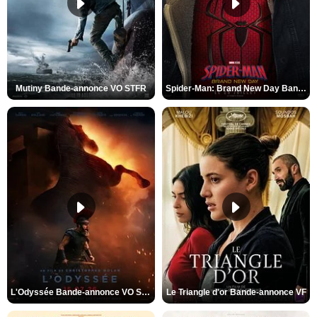
Mutiny Bande-annonce VO STFR
Spider-Man: Brand New Day Bande-annonce VO STFR
L'Odyssée Bande-annonce VO STFR
Le Triangle d'or Bande-annonce VF