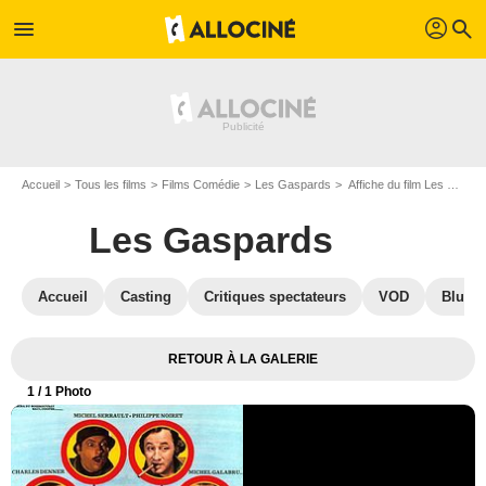
profil
menu
search
Accueil
Tous les films
Films Comédie
Les Gaspards
Affiche du film Les Gaspards - Photo 1
Les Gaspards
Accueil
Casting
Critiques spectateurs
VOD
Blu-Ra
RETOUR À LA GALERIE
1
/ 1 Photo