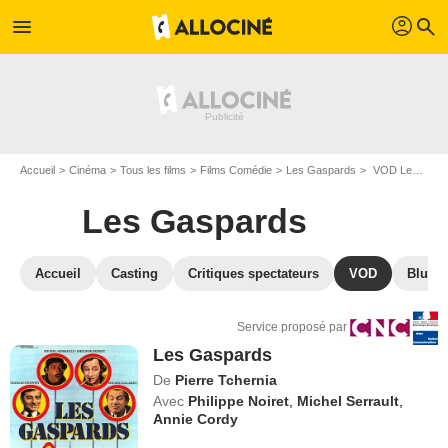
profil
menu
search
Accueil
Cinéma
Tous les films
Films Comédie
Les Gaspards
VOD Les Gaspards
Les Gaspards
Accueil
Casting
Critiques spectateurs
VOD
Blu-Ra
Service proposé par
Les Gaspards
De
Pierre Tchernia
Avec
Philippe Noiret
,
Michel Serrault
,
Annie Cordy