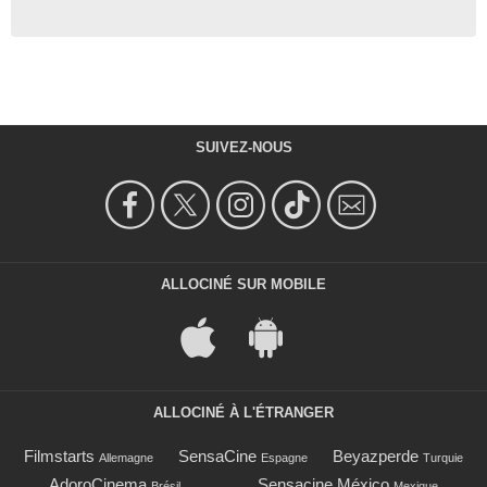
SUIVEZ-NOUS
ALLOCINÉ SUR MOBILE
ALLOCINÉ À L'ÉTRANGER
Filmstarts
SensaCine
Beyazperde
Allemagne
Espagne
Turquie
AdoroCinema
Sensacine México
Brésil
Mexique