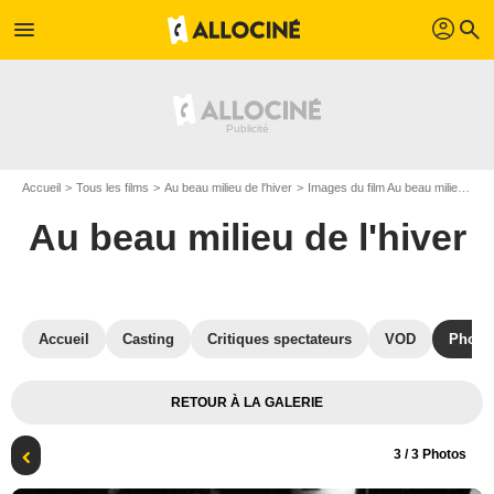
profil
menu
search
Accueil
Tous les films
Au beau milieu de l'hiver
Images du film Au beau milieu de l'hiver
Au beau milieu de l'hiver
Accueil
Casting
Critiques spectateurs
VOD
Photo
RETOUR À LA GALERIE
3
/ 3 Photos