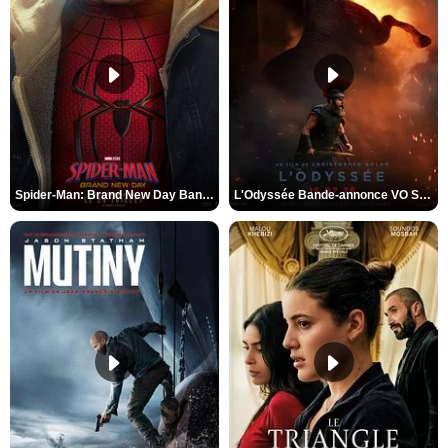
Spider-Man: Brand New Day Bande-annonce VO STFR
L'Odyssée Bande-annonce VO STFR