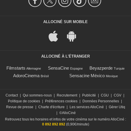
ALLOCINÉ SUR MOBILE
ALLOCINÉ À L'ÉTRANGER
Filmstarts
SensaCine
Beyazperde
Allemagne
Espagne
Turquie
AdoroCinema
Sensacine México
Brésil
Mexique
Contact
|
Qui sommes-nous
|
Recrutement
|
Publicité
|
CGU
|
CGV
|
Politique de cookies
|
Préférences cookies
|
Données Personnelles
|
Revue de presse
|
Charte d'écriture
|
Les services AlloCiné
|
Gérer Utiq
|
©AlloCiné
Retrouvez tous les horaires et infos de votre cinéma sur le numéro AlloCiné :
0 892 892 892
(0,90€/minute)