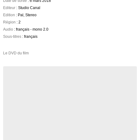
Date de sortie
: 6 mars 2018
Editeur
: Studio Canal
Edition
: Pal, Stereo
Région
: 2
Audio
: français - mono 2.0
Sous-titres
: français
Le DVD du film