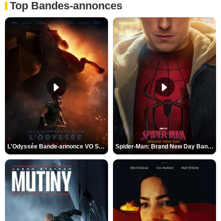
Top Bandes-annonces
L'Odyssée Bande-annonce VO STFR
Spider-Man: Brand New Day Bande-annonce VO STFR