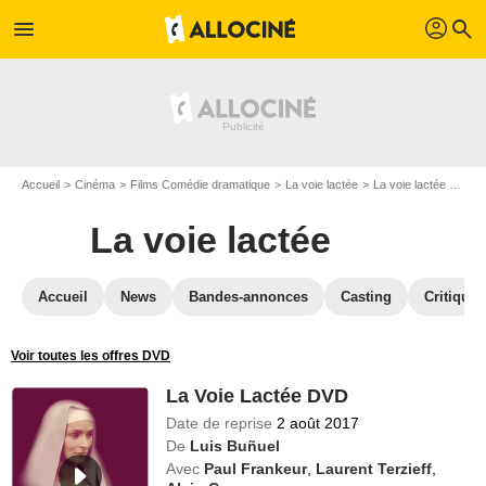
profil
menu
search
Accueil
Cinéma
Films Comédie dramatique
La voie lactée
La voie lactée en DVD
La voie lactée
Accueil
News
Bandes-annonces
Casting
Critiques
Voir toutes les offres DVD
La Voie Lactée DVD
Date de reprise
2 août 2017
De
Luis Buñuel
Avec
Paul Frankeur
,
Laurent Terzieff
,