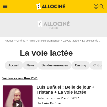
profil
menu
search
Accueil
Cinéma
Films Comédie dramatique
La voie lactée
La voie lactée en DVD
La voie lactée
Accueil
News
Bandes-annonces
Casting
Critiques
Voir toutes les offres DVD
Luis Buñuel : Belle de jour +
Tristana + La voie lactée
Date de reprise
2 août 2017
De
Luis Buñuel