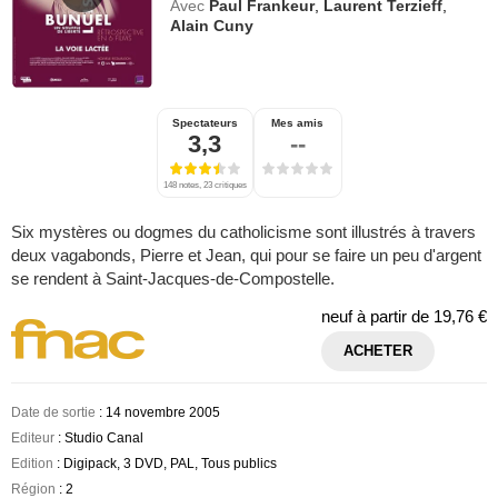
Avec
Paul Frankeur
,
Laurent Terzieff
,
Alain Cuny
Spectateurs
Mes amis
3,3
--
148 notes, 23 critiques
Six mystères ou dogmes du catholicisme sont illustrés à travers
deux vagabonds, Pierre et Jean, qui pour se faire un peu d'argent
se rendent à Saint-Jacques-de-Compostelle.
neuf à partir de
19,76 €
ACHETER
Date de sortie
: 14 novembre 2005
Editeur
: Studio Canal
Edition
: Digipack, 3 DVD, PAL, Tous publics
Région
: 2