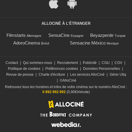
ALLOCINÉ À L'ÉTRANGER
Filmstarts
SensaCine
Beyazperde
Allemagne
Espagne
Turquie
AdoroCinema
Sensacine México
Brésil
Mexique
Contact
|
Qui sommes-nous
|
Recrutement
|
Publicité
|
CGU
|
CGV
|
Politique de cookies
|
Préférences cookies
|
Données Personnelles
|
Revue de presse
|
Charte d'écriture
|
Les services AlloCiné
|
Gérer Utiq
|
©AlloCiné
Retrouvez tous les horaires et infos de votre cinéma sur le numéro AlloCiné :
0 892 892 892
(0,90€/minute)