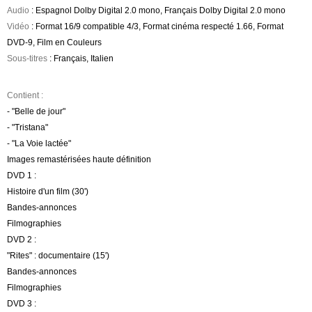
Audio
: Espagnol Dolby Digital 2.0 mono, Français Dolby Digital 2.0 mono
Vidéo
: Format 16/9 compatible 4/3, Format cinéma respecté 1.66, Format
DVD-9, Film en Couleurs
Sous-titres
: Français, Italien
Contient :
- "Belle de jour"
- "Tristana"
- "La Voie lactée"
Images remastérisées haute définition
DVD 1 :
Histoire d'un film (30')
Bandes-annonces
Filmographies
DVD 2 :
"Rites" : documentaire (15')
Bandes-annonces
Filmographies
DVD 3 :