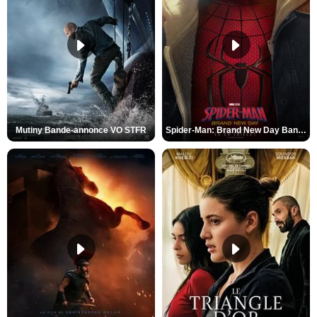
Mutiny Bande-annonce VO STFR
Spider-Man: Brand New Day Bande-annonce VO STFR