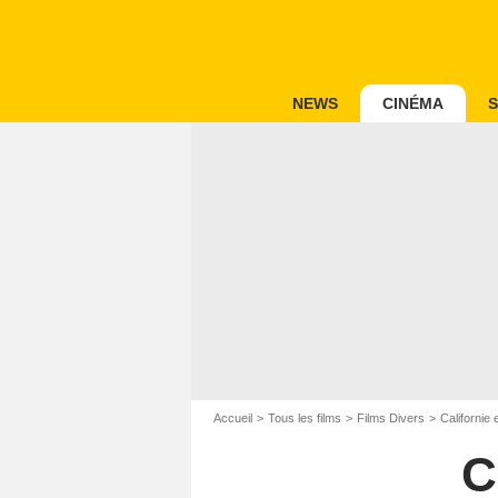
NEWS
CINÉMA
S
Accueil
Tous les films
Films Divers
Californie
C