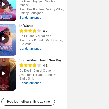
De Marco Nguyen, Nicolas
Athane
Avec Alex Ramires, Jérémy Gillet,
Shirley Souagnon
Bande-annonce
In Waves
4,2
De Phuong Mai Nguyen
Avec Lyna Khoudri, Paul Kircher,
Rio Vega
Bande-annonce
Spider-Man: Brand New Day
4,1
De Destin Daniel Cretton
Avec Tom Holland, Zendaya,
Sadie Sink
Bande-annonce
Tous les meilleurs films au ciné