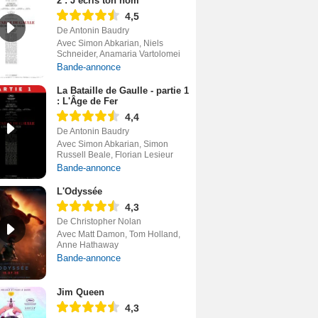
2 : J’écris ton nom
4,5
De Antonin Baudry
Avec Simon Abkarian, Niels
Schneider, Anamaria Vartolomei
Bande-annonce
La Bataille de Gaulle - partie 1
: L'Âge de Fer
4,4
De Antonin Baudry
Avec Simon Abkarian, Simon
Russell Beale, Florian Lesieur
Bande-annonce
L'Odyssée
4,3
De Christopher Nolan
Avec Matt Damon, Tom Holland,
Anne Hathaway
Bande-annonce
Jim Queen
4,3