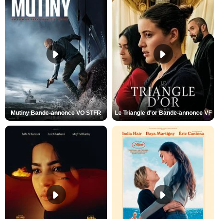
Mutiny Bande-annonce VO STFR
Le Triangle d'or Bande-annonce VF