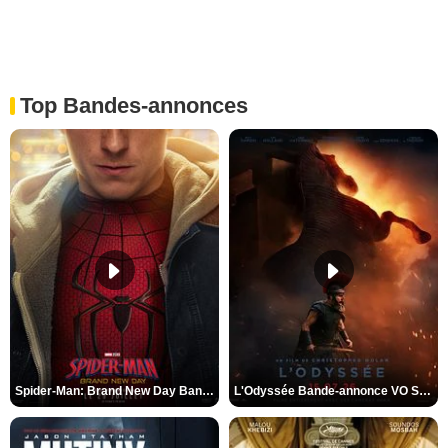
Top Bandes-annonces
Spider-Man: Brand New Day Bande-annonce VO STFR
L'Odyssée Bande-annonce VO STFR