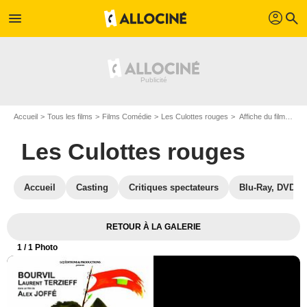
profil
menu
search
Accueil
Tous les films
Films Comédie
Les Culottes rouges
Affiche du film Les Culottes rouges - Photo 1
Les Culottes rouges
Accueil
Casting
Critiques spectateurs
Blu-Ray, DVD
RETOUR À LA GALERIE
1
/ 1 Photo