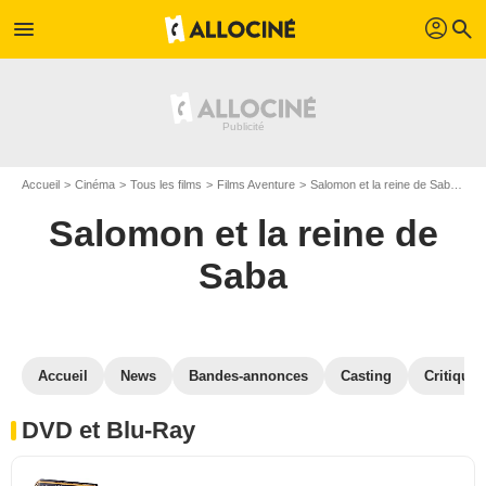
profil
menu
search
Accueil
Cinéma
Tous les films
Films Aventure
Salomon et la reine de Saba
Sa
Salomon et la reine de
Saba
Accueil
News
Bandes-annonces
Casting
Critiques
DVD et Blu-Ray