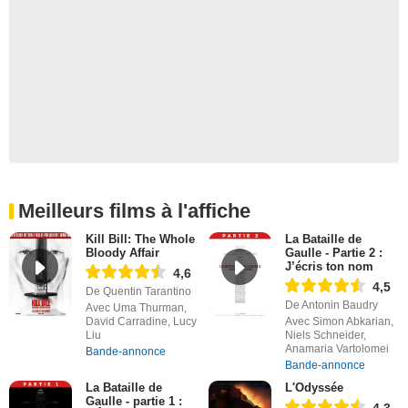
Meilleurs films à l'affiche
Kill Bill: The Whole
La Bataille de
Bloody Affair
Gaulle - Partie 2 :
J’écris ton nom
4,6
4,5
De Quentin Tarantino
De Antonin Baudry
Avec Uma Thurman,
David Carradine, Lucy
Avec Simon Abkarian,
Liu
Niels Schneider,
Anamaria Vartolomei
Bande-annonce
Bande-annonce
La Bataille de
L'Odyssée
Gaulle - partie 1 :
4,3