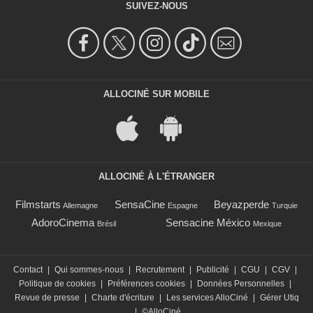
SUIVEZ-NOUS
ALLOCINÉ SUR MOBILE
ALLOCINÉ À L'ÉTRANGER
Filmstarts
SensaCine
Beyazperde
Allemagne
Espagne
Turquie
AdoroCinema
Sensacine México
Brésil
Mexique
Contact
|
Qui sommes-nous
|
Recrutement
|
Publicité
|
CGU
|
CGV
|
Politique de cookies
|
Préférences cookies
|
Données Personnelles
|
Revue de presse
|
Charte d'écriture
|
Les services AlloCiné
|
Gérer Utiq
|
©AlloCiné