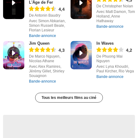
L'Âge de Fer
De Christopher Nolan
4,4
Avec Matt Damon, Tom
De Antonin Baudry
Holland, Anne
Avec Simon Abkarian,
Hathaway
Simon Russell Beale,
Bande-annonce
Florian Lesieur
Bande-annonce
Jim Queen
In Waves
4,3
4,2
De Marco Nguyen,
De Phuong Mai
Nicolas Athane
Nguyen
Avec Alex Ramires,
Avec Lyna Khoudri,
Jérémy Gillet, Shirley
Paul Kircher, Rio Vega
Souagnon
Bande-annonce
Bande-annonce
Tous les meilleurs films au ciné