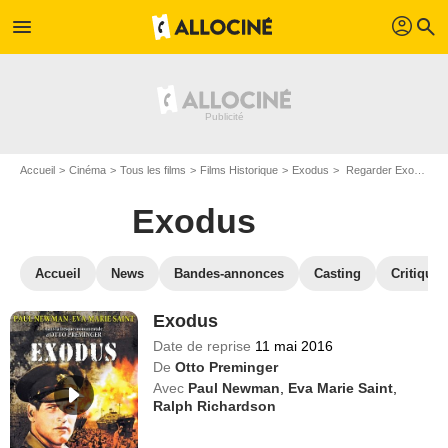
profil
menu
search
Accueil
Cinéma
Tous les films
Films Historique
Exodus
Regarder Exodus en SVOD
Exodus
Accueil
News
Bandes-annonces
Casting
Critiques
Exodus
Date de reprise
11 mai 2016
De
Otto Preminger
Avec
Paul Newman
,
Eva Marie Saint
,
Ralph Richardson