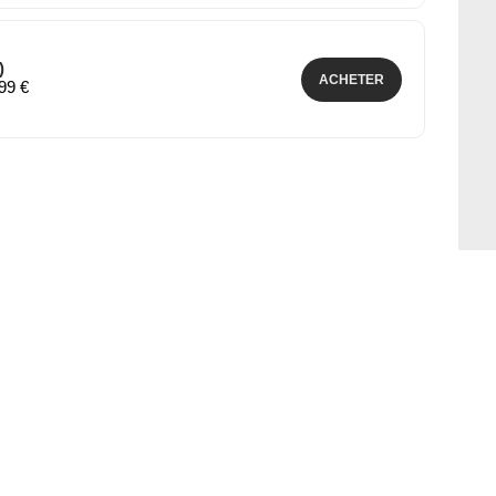
)
ACHETER
,99 €