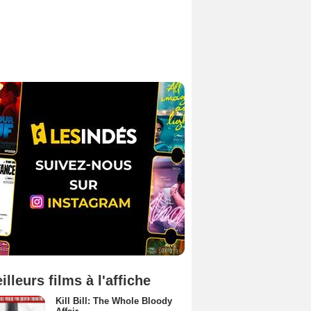
illeurs films à l'affiche
Kill Bill: The Whole Bloody