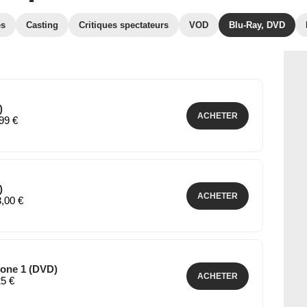
es
Casting
Critiques spectateurs
VOD
Blu-Ray, DVD
)
ACHETER
,99 €
)
ACHETER
3,00 €
Zone 1 (DVD)
ACHETER
25 €