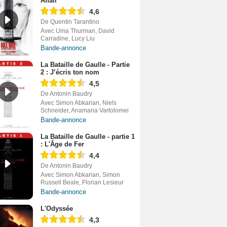
Affair
4,6
De Quentin Tarantino
Avec Uma Thurman, David
Carradine, Lucy Liu
Bande-annonce
La Bataille de Gaulle - Partie
2 : J’écris ton nom
4,5
De Antonin Baudry
Avec Simon Abkarian, Niels
Schneider, Anamaria Vartolomei
Bande-annonce
La Bataille de Gaulle - partie 1
: L'Âge de Fer
4,4
De Antonin Baudry
Avec Simon Abkarian, Simon
Russell Beale, Florian Lesieur
Bande-annonce
L'Odyssée
4,3