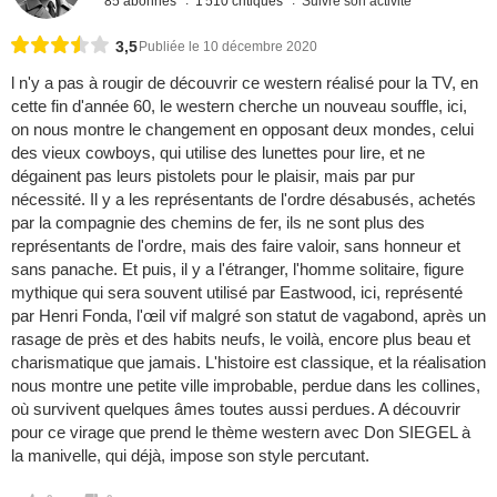
85 abonnés
1 510 critiques
Suivre son activité
3,5
Publiée le 10 décembre 2020
l n'y a pas à rougir de découvrir ce western réalisé pour la TV, en
cette fin d'année 60, le western cherche un nouveau souffle, ici,
on nous montre le changement en opposant deux mondes, celui
des vieux cowboys, qui utilise des lunettes pour lire, et ne
dégainent pas leurs pistolets pour le plaisir, mais par pur
nécessité. Il y a les représentants de l'ordre désabusés, achetés
par la compagnie des chemins de fer, ils ne sont plus des
représentants de l'ordre, mais des faire valoir, sans honneur et
sans panache. Et puis, il y a l'étranger, l'homme solitaire, figure
mythique qui sera souvent utilisé par Eastwood, ici, représenté
par Henri Fonda, l'œil vif malgré son statut de vagabond, après un
rasage de près et des habits neufs, le voilà, encore plus beau et
charismatique que jamais. L'histoire est classique, et la réalisation
nous montre une petite ville improbable, perdue dans les collines,
où survivent quelques âmes toutes aussi perdues. A découvrir
pour ce virage que prend le thème western avec Don SIEGEL à
la manivelle, qui déjà, impose son style percutant.