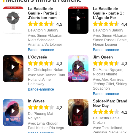
La Bataille de
La Bataille de
Gaulle - Partie 2 :
Gaulle - partie 1 :
J’écris ton nom
L'Âge de Fer
4,5
4,4
De Antonin Baudry
De Antonin Baudry
Avec Simon Abkarian,
Avec Simon Abkarian,
Niels Schneider,
Simon Russell Beale,
Anamaria Vartolomei
Florian Lesieur
Bande-annonce
Bande-annonce
L'Odyssée
Jim Queen
4,3
4,3
De Christopher Nolan
De Marco Nguyen,
Nicolas Athane
Avec Matt Damon, Tom
Holland, Anne
Avec Alex Ramires,
Hathaway
Jérémy Gillet, Shirley
Souagnon
Bande-annonce
Bande-annonce
In Waves
Spider-Man: Brand
New Day
4,2
4,1
De Phuong Mai
Nguyen
De Destin Daniel
Cretton
Avec Lyna Khoudri,
Paul Kircher, Rio Vega
Avec Tom Holland,
Zendaya, Sadie Sink