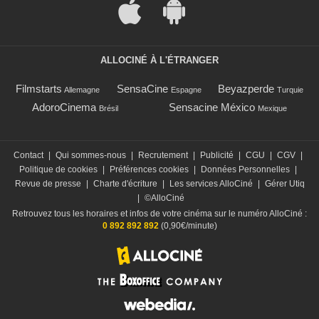
ALLOCINÉ À L'ÉTRANGER
Filmstarts
SensaCine
Beyazperde
Allemagne
Espagne
Turquie
AdoroCinema
Sensacine México
Brésil
Mexique
Contact
|
Qui sommes-nous
|
Recrutement
|
Publicité
|
CGU
|
CGV
|
Politique de cookies
|
Préférences cookies
|
Données Personnelles
|
Revue de presse
|
Charte d'écriture
|
Les services AlloCiné
|
Gérer Utiq
|
©AlloCiné
Retrouvez tous les horaires et infos de votre cinéma sur le numéro AlloCiné :
0 892 892 892
(0,90€/minute)