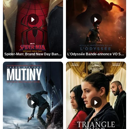
Spider-Man: Brand New Day Bande-annonce VO STFR
L'Odyssée Bande-annonce VO STFR