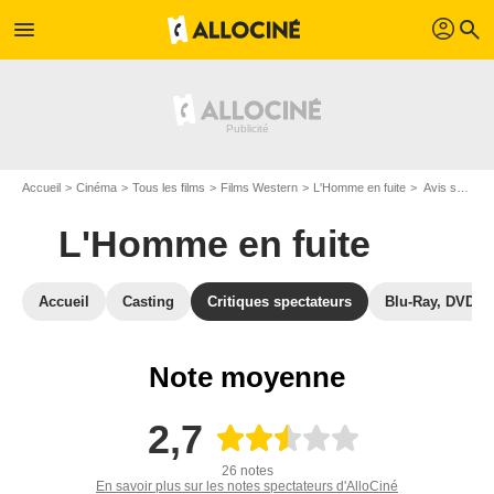
profil
menu
search
Accueil
Cinéma
Tous les films
Films Western
L'Homme en fuite
Avis sur L'Homme en fuite
L'Homme en fuite
Accueil
Casting
Critiques spectateurs
Blu-Ray, DVD
Note moyenne
2,7
26 notes
En savoir plus sur les notes spectateurs d'AlloCiné