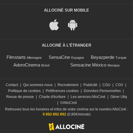
ALLOCINÉ SUR MOBILE
ALLOCINÉ À L'ÉTRANGER
Filmstarts
SensaCine
Beyazperde
Allemagne
Espagne
Turquie
AdoroCinema
Sensacine México
Brésil
Mexique
Contact
|
Qui sommes-nous
|
Recrutement
|
Publicité
|
CGU
|
CGV
|
Politique de cookies
|
Préférences cookies
|
Données Personnelles
|
Revue de presse
|
Charte d'écriture
|
Les services AlloCiné
|
Gérer Utiq
|
©AlloCiné
Retrouvez tous les horaires et infos de votre cinéma sur le numéro AlloCiné :
0 892 892 892
(0,90€/minute)