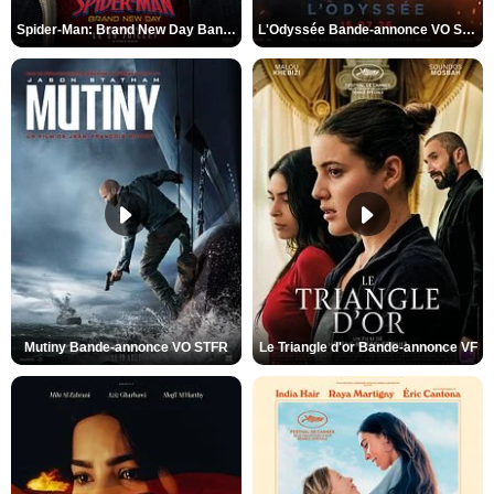
Spider-Man: Brand New Day Bande-annonce VO STFR
L'Odyssée Bande-annonce VO STFR
Mutiny Bande-annonce VO STFR
Le Triangle d'or Bande-annonce VF