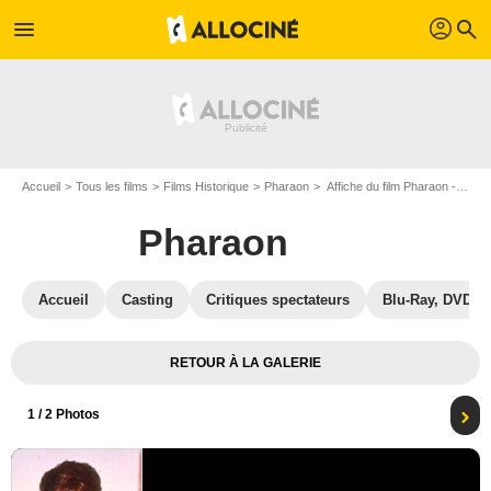
profil
menu
search
Accueil
Tous les films
Films Historique
Pharaon
Affiche du film Pharaon - Photo 1
Pharaon
Accueil
Casting
Critiques spectateurs
Blu-Ray, DVD
RETOUR À LA GALERIE
1
/ 2 Photos