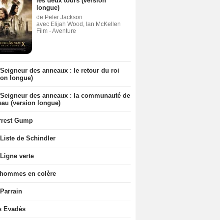
les deux tours (version
longue)
de Peter Jackson
avec Elijah Wood, Ian McKellen
Film - Aventure
Seigneur des anneaux : le retour du roi
ion longue)
 Seigneur des anneaux : la communauté de
eau (version longue)
rrest Gump
Liste de Schindler
Ligne verte
 hommes en colère
 Parrain
s Evadés