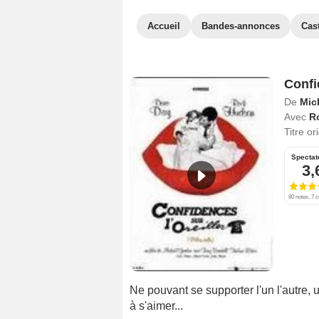
Accueil
Bandes-annonces
Cas
Confi
De
Mic
Avec
R
Titre or
Spectat
3,
80 notes, 7 c
Ne pouvant se supporter l'un l'autre, 
à s'aimer...