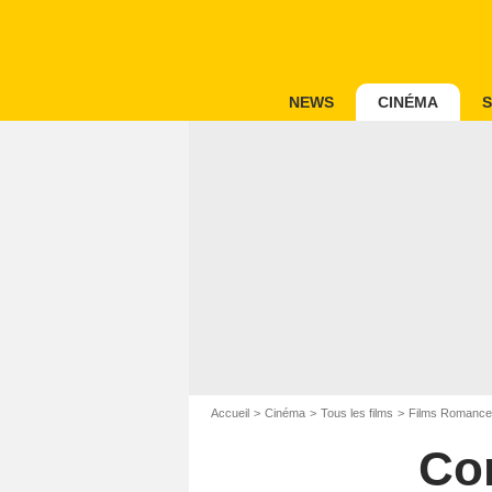
NEWS
CINÉMA
S
Accueil
Cinéma
Tous les films
Films Romance
Con