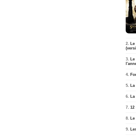
2.
Le 
(vers
3.
Le
l'ann
4.
Fo
5.
La 
6.
La 
7.
12
8.
Le
9.
Le