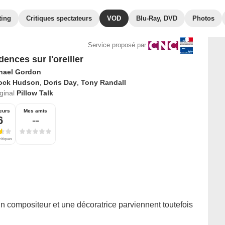
ting
Critiques spectateurs
VOD
Blu-Ray, DVD
Photos
Service proposé par
dences sur l'oreiller
hael Gordon
ock Hudson
,
Doris Day
,
Tony Randall
iginal
Pillow Talk
eurs
Mes amis
6
--
ritiques
un compositeur et une décoratrice parviennent toutefois