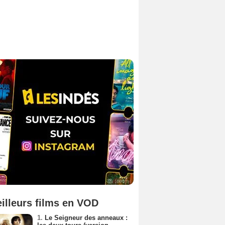
illeurs films en VOD
1.
Le Seigneur des anneaux :