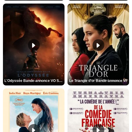
L'Odyssée Bande-annonce VO STFR
Le Triangle d'or Bande-annonce VF