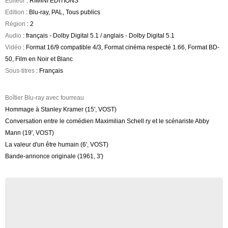
Editeur
: RIMINI EDITIONS
Edition
: Blu-ray, PAL, Tous publics
Région
: 2
Audio
: français - Dolby Digital 5.1 / anglais - Dolby Digital 5.1
Vidéo
: Format 16/9 compatible 4/3, Format cinéma respecté 1.66, Format BD-
50, Film en Noir et Blanc
Sous-titres
: Français
Boîtier Blu-ray avec fourreau
Hommage à Stanley Kramer (15', VOST)
Conversation entre le comédien Maximilian Schell ry et le scénariste Abby
Mann (19', VOST)
La valeur d'un être humain (6', VOST)
Bande-annonce originale (1961, 3')