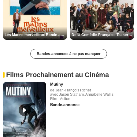
Les Matins merveilleux Bande-annonce VF
De la Comédie-Française Teaser VF
Bandes-annonces à ne pas manquer
Films Prochainement au Cinéma
Mutiny
de Jean-François Richet
avec Jason Statham, Annabelle Wallis
Film - Action
Bande-annonce