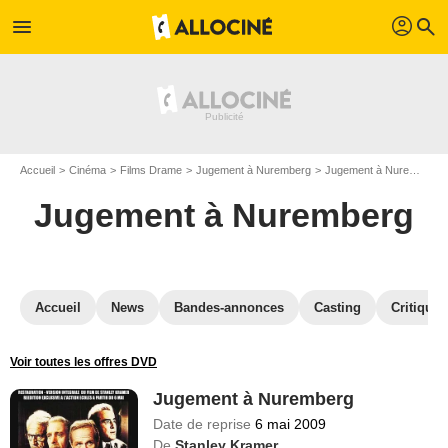
profil
menu
search
Accueil
Cinéma
Films Drame
Jugement à Nuremberg
Jugement à Nuremberg en Blu Ray
Jugement à Nuremberg
Accueil
News
Bandes-annonces
Casting
Critiques
Voir toutes les offres DVD
Jugement à Nuremberg
Date de reprise
6 mai 2009
De
Stanley Kramer