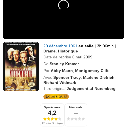
20 décembre 1961
en salle
|
3h 06min
|
Drame
,
Historique
Date de reprise
6 mai 2009
De
Stanley Kramer
|
Par
Abby Mann
,
Montgomery Clift
Avec
Spencer Tracy
,
Marlene Dietrich
,
Richard Widmark
Titre original
Judgement at Nuremberg
Spectateurs
Mes amis
4,2
--
408 notes, 52 critiques