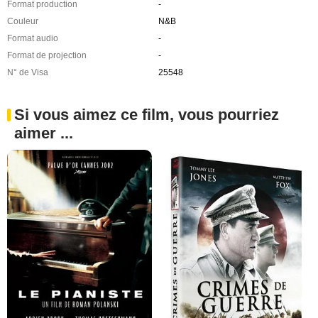
Format production
-
Couleur
N&B
Format audio
-
Format de projection
-
N° de Visa
25548
Si vous aimez ce film, vous pourriez
aimer ...