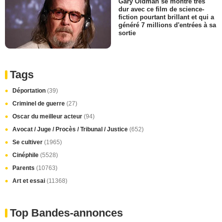
Gary Oldman se montre très
dur avec ce film de science-
fiction pourtant brillant et qui a
généré 7 millions d'entrées à sa
sortie
Tags
Déportation
(39)
Criminel de guerre
(27)
Oscar du meilleur acteur
(94)
Avocat / Juge / Procès / Tribunal / Justice
(652)
Se cultiver
(1965)
Cinéphile
(5528)
Parents
(10763)
Art et essai
(11368)
Top Bandes-annonces