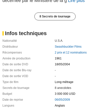
décernée par le Ministère de la g
Lire plus
8 Secrets de tournage
Infos techniques
Nationalité
U.S.A.
Distributeur
Swashbuckler Films
Récompenses
2 prix et 12 nominations
Année de production
1961
Date de sortie DVD
18/05/2004
Date de sortie Blu-ray
-
Date de sortie VOD
-
Type de film
Long métrage
Secrets de tournage
8 anecdotes
Budget
3 000 000 USD
Date de reprise
06/05/2009
Langues
Anglais