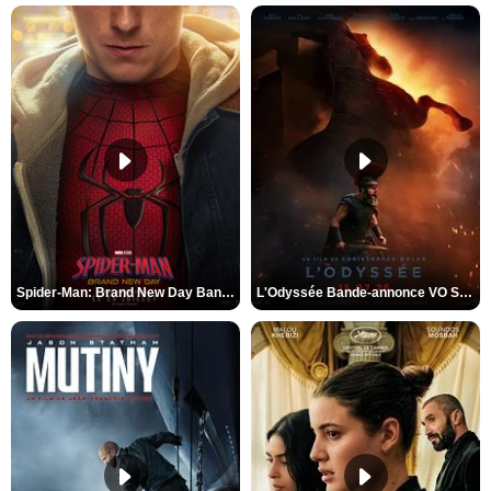
Spider-Man: Brand New Day Bande-annonce VO STFR
L'Odyssée Bande-annonce VO STFR