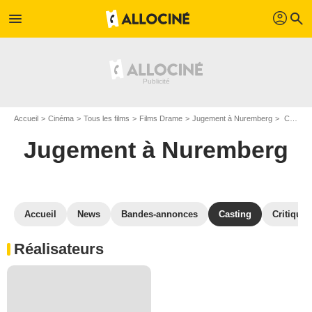
profil
menu
search
Accueil
Cinéma
Tous les films
Films Drame
Jugement à Nuremberg
Casting Jugement à Nuremberg
Jugement à Nuremberg
Accueil
News
Bandes-annonces
Casting
Critiques
Réalisateurs