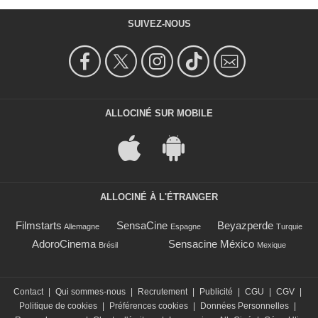
SUIVEZ-NOUS
ALLOCINÉ SUR MOBILE
ALLOCINÉ À L'ÉTRANGER
Filmstarts
SensaCine
Beyazperde
Allemagne
Espagne
Turquie
AdoroCinema
Sensacine México
Brésil
Mexique
Contact
|
Qui sommes-nous
|
Recrutement
|
Publicité
|
CGU
|
CGV
|
Politique de cookies
|
Préférences cookies
|
Données Personnelles
|