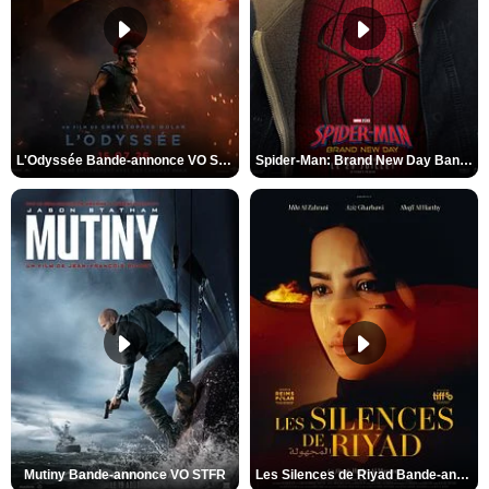
L'Odyssée Bande-annonce VO STFR
Spider-Man: Brand New Day Bande-annonce VO STFR
Mutiny Bande-annonce VO STFR
Les Silences de Riyad Bande-annonce VO STFR