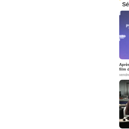
Sé
Après
film 
vendr