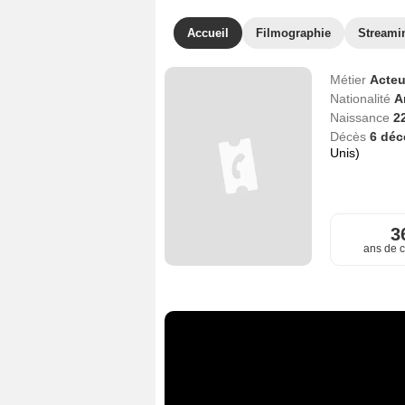
Accueil
Filmographie
Streami
Métier
Acteu
Nationalité
A
Naissance
2
Décès
6 dé
Unis)
3
ans de c