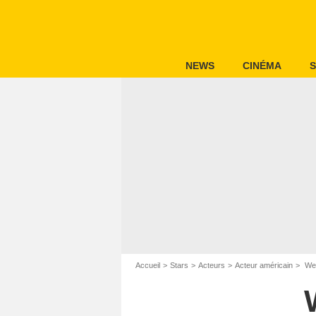
NEWS
CINÉMA
S
Accueil
Stars
Acteurs
Acteur américain
Wer