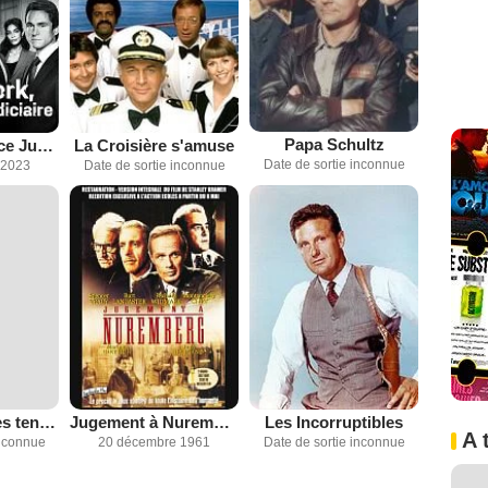
Papa Schultz
New York Police Judiciaire
La Croisière s'amuse
Date de sortie inconnue
 2023
Date de sortie inconnue
La Creature des tenebres
Jugement à Nuremberg
Les Incorruptibles
A 
inconnue
20 décembre 1961
Date de sortie inconnue