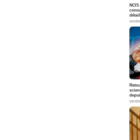
NCIS 
conna
détai
vendr
Retou
scien
depui
vendr