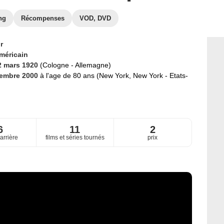
ng
Récompenses
VOD, DVD
r
méricain
2 mars 1920
(Cologne - Allemagne)
cembre 2000
à l'age de 80 ans (New York, New York - Etats-
6
11
2
arrière
films et séries tournés
prix