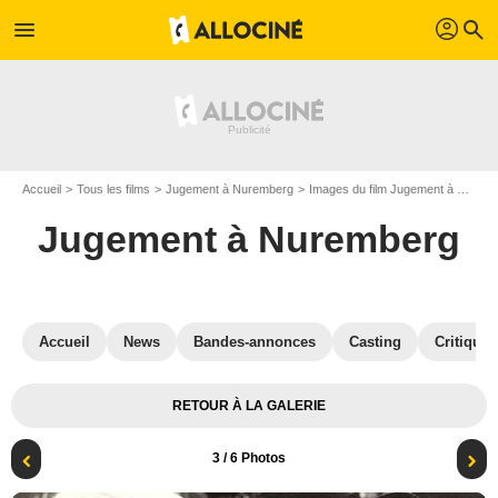
profil
menu
search
Accueil
Tous les films
Jugement à Nuremberg
Images du film Jugement à Nuremberg
Jugement à Nuremberg
Accueil
News
Bandes-annonces
Casting
Critiques
RETOUR À LA GALERIE
3
/ 6 Photos