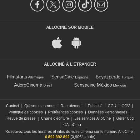
ALLOCINÉ SUR MOBILE
ALLOCINÉ À L'ÉTRANGER
Filmstarts
SensaCine
Beyazperde
Allemagne
Espagne
Turquie
AdoroCinema
Sensacine México
Brésil
Mexique
Contact
|
Qui sommes-nous
|
Recrutement
|
Publicité
|
CGU
|
CGV
|
Politique de cookies
|
Préférences cookies
|
Données Personnelles
|
Revue de presse
|
Charte d'écriture
|
Les services AlloCiné
|
Gérer Utiq
|
©AlloCiné
Retrouvez tous les horaires et infos de votre cinéma sur le numéro AlloCiné :
0 892 892 892
(0,90€/minute)