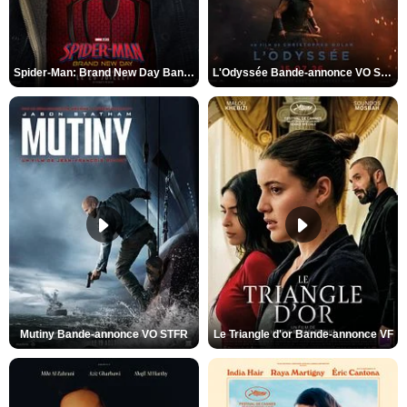
Spider-Man: Brand New Day Bande-annonce VO STFR
L'Odyssée Bande-annonce VO STFR
Mutiny Bande-annonce VO STFR
Le Triangle d'or Bande-annonce VF